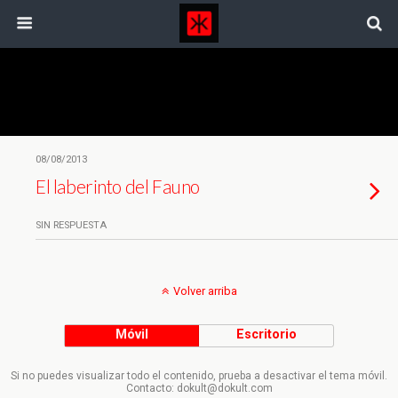
Etiquetas › Guillermo Del Toro
08/08/2013
El laberinto del Fauno
SIN RESPUESTA
Volver arriba
Móvil
Escritorio
Si no puedes visualizar todo el contenido, prueba a desactivar el tema móvil.
Contacto: dokult@dokult.com