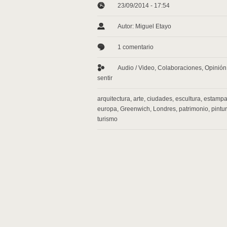
23/09/2014 - 17:54
Autor: Miguel Etayo
1 comentario
Audio / Video
,
Colaboraciones
,
Opinión
sentir
arquitectura
,
arte
,
ciudades
,
escultura
,
estamp
europa
,
Greenwich
,
Londres
,
patrimonio
,
pintu
turismo