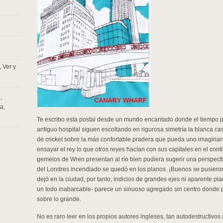
,
Ver y
a
,
ra
,
Te escribo esta postal desde un mundo encantado donde el tiempo pa
antiguo hospital siguen escoltando en rigurosa simetría la blanca c
de cricket sobre la más confortable pradera que pueda uno imaginars
ensayar el rey lo que otros reyes hacían con sus capitales en el conti
gemelos de Wren presentan al río bien pudiera sugerir una perspect
del Londres incendiado se quedó en los planos. ¡Buenos se pusieron
dejó en la ciudad, por tanto, indicios de grandes ejes ni aparente pl
un todo inabarcable- parece un sinuoso agregado sin centro donde pr
sobre lo grande.
No es raro leer en los propios autores ingleses, tan autodestructivos