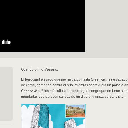
Querido primo Mariano:
El ferrocarril elevado que me ha traído hasta Greenwich este sábado
de cristal, corriendo contra el reloj mientras sobrevuela un paisaje a
Canary Wharf
, los más altos de Londres, se congregan en torno a an
inundadas que parecen salidas de un dibujo futurista de Sant’Elia.