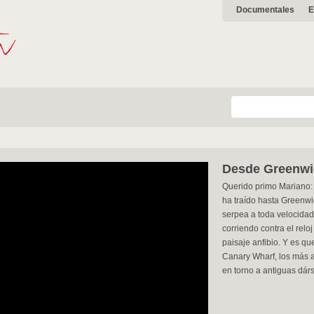
Documentales
E
Desde Greenwi
Querido primo Mariano: 
ha traído hasta Greenw
serpea a toda velocidad e
corriendo contra el relo
paisaje anfibio. Y es qu
Canary Wharf, los más 
en torno a antiguas dár