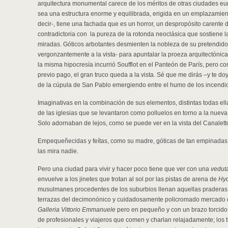
arquitectura monumental carece de los méritos de otras ciudades eu
sea una estructura enorme y equilibrada, erigida en un emplazamient
decir-, tiene una fachada que es un horror, un despropósito carente
contradictoria con la pureza de la rotonda neoclásica que sostiene l
miradas. Góticos arbotantes desmienten la nobleza de su pretendido
vergonzantemente a la vista- para apuntalar la proeza arquitectóni
la misma hipocresía incurrió Soufflot en el Panteón de París, pero co
previo pago, el gran truco queda a la vista. Sé que me dirás –y te do
de la cúpula de San Pablo emergiendo entre el humo de los incendi
Imaginativas en la combinación de sus elementos, distintas todas el
de las iglesias que se levantaron como polluelos en torno a la nueva
Solo adornaban de lejos, como se puede ver en la vista del Canalett
Empequeñecidas y feítas, como su madre, góticas de tan empinadas a
las mira nadie.
Pero una ciudad para vivir y hacer poco tiene que ver con una
vedut
envuelve a los jinetes que trotan al sol por las pistas de arena de
Hyd
musulmanes procedentes de los suburbios llenan aquellas praderas 
terrazas del decimonónico y cuidadosamente policromado mercado d
Galleria Vittorio Emmanuele
pero en pequeño y con un brazo torcido -
de profesionales y viajeros que comen y charlan relajadamente; los t