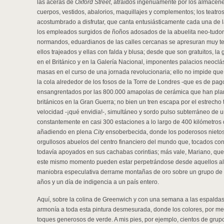
las aceras de
Oxford Street
, atraídos ingenuamente por los almacenes
cuerpos, vestidos, abalorios, maquillajes y complementos; los teatros
acostumbrado a disfrutar, que canta entusiásticamente cada una de l
los empleados surgidos de ñoños adosados de la abuelita neo-tudor
normandos, eduardianos de las calles cercanas se apresuran muy t
ellos trajeados y ellas con falda y blusa; desde que son gratuitos, 
en el Británico y en la Galería Nacional, imponentes palacios neocl
masas en el curso de una jornada revolucionaria; ello no impide que
la cola alrededor de los fosos de la Torre de Londres -que es de pa
ensangrentados por las 800.000 amapolas de cerámica que han pla
británicos en la Gran Guerra; no bien un tren escapa por el estrecho 
velocidad -¡qué envidia!-, simultáneo y sordo pulso subterráneo de 
constantemente en casi 300 estaciones a lo largo de 400 kilómetros 
añadiendo en plena
City
ensoberbecida, donde los poderosos nieto
orgullosos abuelos del centro financiero del mundo que, tocados co
todavía apoyados en sus cachabas corintias; más vale, Mariano, que
este mismo momento pueden estar perpetrándose desde aquellos al
maniobra especulativa derrame montañas de oro sobre un grupo de i
años y un día de indigencia a un país entero.
Aquí, sobre la colina de Greenwich y con una semana a las espaldas
armonía a toda esta pintura desmesurada, donde los colores, por mez
toques generosos de verde. A mis pies, por ejemplo, cientos de grup