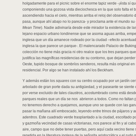
holgadamente para el picnic sobre el enorme tapiz verde -¡ésta sí que
componiendo una gozosa vista dieciochesca en la que solo falta el
ascendiendo hacia el cielo, mientras arriba el reloj del observatorio
pasa, aunque ahí abajo no lo parezca- y proclama ante el mundo su 
Mean Time
). Nadie adivinaría desde este mirador la existencia de l
lejano espacio urbano londinense que se asoma aguas arriba, emp
inglesa que un día amanece rodeado por la ciudad –efecto acentua
inglesa la que parece un parque-. El malencarado Palacio de Buking
colección no tiene más gracia ni otro realce que los tres parques que 
justifica las magníficas residencias de su contorno, que dejan perde
Oeste, tupido bosque de sombríos senderos, resulta más original en 
residencial. Por algo se han instalado ahí los Beckham.
Y además están los
squares
con su centro ocupado por un jardín cer
arbolado de gran porte dada su antigüedad, y el paseante se siente
por verse excluido de tales claustros, acostumbrado como está desde
parques reales que un día se nos abrieron a todos. Como no faltan 
no tenemos derecho a quejarnos, aunque uno se quede con las gan
pasar la mañana allí emboscado, leyendo entre trinos de pájaros y a
adentros. Este cuadrado verde trasplantado a la ciudad, escoltado p
y gazmoña vecindad de casas victorianas, nos parece al fin y al cab
aire, campo que no debe tener puertas, pero aquí cada vecino tiene s
repetida en la literatura inglesa de la señorita aristocrática y el rudo