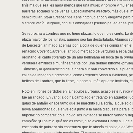
finísima que sea, es nada menos que una mujer, y hombre y mujer es
barreras sociales ni de verjas. Especialmente atractivo, más que el 
semicircular
Royal Crescent
de Kensington, blanco y elegante pero h
siempre vacío Belgrave, con sus embajadas pseudo-palladianas, prete
Se reprocha a Londres que no tiene plazas, lo que no es cierto. La 
plaza mayor de los turistas, aunque sea tan destartalada. Algunos
sq
de Leicester, animado además por la cola de quienes compran en el k
renacido
Covent Garden
, el antiguo mercado de verduras a espalda
ordinario, el canto
spianato
de un aria belliniana en boca de la
prim
verdulera emitidos simultáneamente por una deidad bifronte -privileg
Támesis y la
gentrificación
de la ribera sur han convertido sus puente
calles de innegable prestancia, como
Regent’s Street
o Whitehall, p
belleza de Londres, que la tiene, la pone su más apuesto invitado, el
Roto en jirones perdidos en la nebulosa urbana, acaso este rústico
fue arrancado. En vano: algo ha cambiado entretanto en aquellos 
galas de antaño -¡hace tanto que se marchitó su alegría, la que solo
novia abandonada que envejecía junto a la mesa dispuesta para el b
nupcial: no comparecido el novio, los invitados se fueron yendo y d
campiña: “¡Dios mío, qué feo es esto!”, hizo exclamar Hardy a Jude el
escenario de pobreza sin esperanza que le ofrecía el paisaje de We