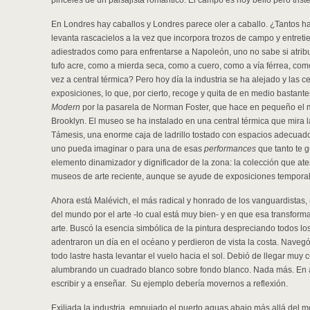
pinceles de un paisajista romántico. El campo es hoy bello pero triste
En Londres hay caballos y Londres parece oler a caballo. ¿Tantos 
levanta rascacielos a la vez que incorpora trozos de campo y entreti
adiestrados como para enfrentarse a Napoleón, uno no sabe si atribuir 
tufo acre, como a mierda seca, como a cuero, como a vía férrea, com
vez a central térmica? Pero hoy día la industria se ha alejado y las c
exposiciones, lo que, por cierto, recoge y quita de en medio bastant
Modern
por la pasarela de Norman Foster, que hace en pequeño el 
Brooklyn. El museo se ha instalado en una central térmica que mira la
Támesis, una enorme caja de ladrillo tostado con espacios adecuado
uno pueda imaginar o para una de esas
performances
que tanto te
elemento dinamizador y dignificador de la zona: la colección que ate
museos de arte reciente, aunque se ayude de exposiciones temporal
Ahora está Malévich, el más radical y honrado de los vanguardistas, 
del mundo por el arte -lo cual está muy bien- y en que esa transforma
arte. Buscó la esencia simbólica de la pintura despreciando todos l
adentraron un día en el océano y perdieron de vista la costa. Navegó
todo lastre hasta levantar el vuelo hacia el sol. Debió de llegar muy 
alumbrando un cuadrado blanco sobre fondo blanco. Nada más. En a
escribir y a enseñar. Su ejemplo debería movernos a reflexión.
Exiliada la industria, empujado el puerto aguas abajo más allá del m