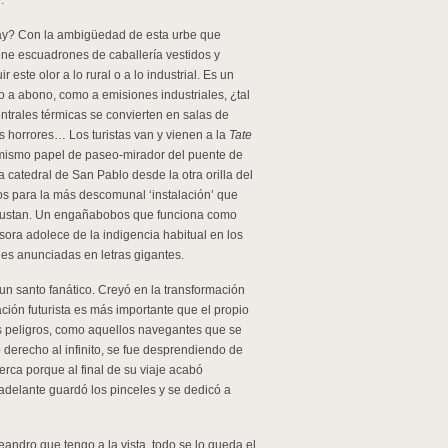
.
hay? Con la ambigüedad de esta urbe que
ene escuadrones de caballería vestidos y
este olor a lo rural o a lo industrial. Es un
o a abono, como a emisiones industriales, ¿tal
entrales térmicas se convierten en salas de
es horrores… Los turistas van y vienen a la
Tate
mismo papel de paseo-mirador del puente de
 catedral de San Pablo desde la otra orilla del
s para la más descomunal ‘instalación’ que
 gustan. Un engañabobos que funciona como
sora adolece de la indigencia habitual en los
es anunciadas en letras gigantes.
un santo fanático. Creyó en la transformación
ción futurista es más importante que el propio
os peligros, como aquellos navegantes que se
 derecho al infinito, se fue desprendiendo de
cerca porque al final de su viaje acabó
delante guardó los pinceles y se dedicó a
eandro que tengo a la vista, todo se lo queda el