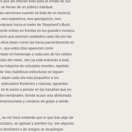
 que allí ofrecen todo para el ornato de sus
 se llenan de un público habitual,
as canciones cuando se trata de un musical;
, neo-isabelinos, neo-georgianos, neo-
emprano hacia el metro de
Shepherd’s Bush
,
la gente entran en tromba en los grandes museos,
ásicos que parecen asaltados cada día por las
 otros dejen correr las horas pacientemente en
go-, que estos días aparecen como
ntado en homenaje a cada uno de los caídos
tubo del metro, otro ya está entrando a toda
una máquina de colosales resortes, repetido
de vías; babélicas estructuras se siguen
s dejan cada día más pequeños a los
n anticuados frontones y cúpulas, aguantan
 no te pares a pensar en las hazañas que en
tos ventanales, donde acaso una afortunada
nversionistas y condene de golpe a veinte
, se me hace evidente que lo que trae algo de
clados, se agrisan y pierden luz, son algunos
os familiares o de amigos se despliegan