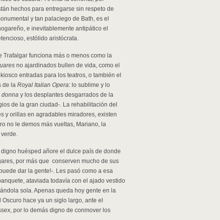
tán hechos para entregarse sin respeto de
monumental y tan palaciego de Bath, es el
ogareño, e inevitablemente antipático el
ncioso, estólido aristócrata.
de Trafalgar funciona más o menos como la
uares
no ajardinados bullen de vida, como el
iosco entradas para los teatros, o también el
s de la
Royal Italian Opera
: lo sublime y lo
a donna
y los desplantes desgarrados de la
ios de la gran ciudad-. La rehabilitación del
s y orillas en agradables miradores, existen
ero no le demos más vueltas, Mariano, la
 verde.
 y digno huésped añore el dulce país de donde
lugares, por más que conserven mucho de sus
 puede dar la gente!-. Les pasó como a esa
anquete, ataviada todavía con el ajado vestido
ejándola sola. Apenas queda hoy gente en la
 Oscuro hace ya un siglo largo, ante el
ssex, por lo demás digno de conmover los