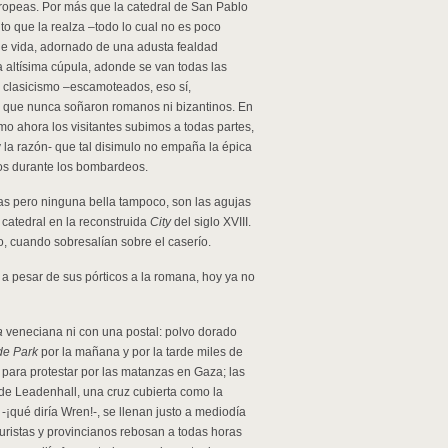
ropeas. Por más que la catedral de San Pablo
o que la realza –todo lo cual no es poco
 de vida, adornado de una adusta fealdad
a altísima cúpula, adonde se van todas las
 clasicismo –escamoteados, eso sí,
ca que nunca soñaron romanos ni bizantinos. En
mo ahora los visitantes subimos a todas partes,
y la razón- que tal disimulo no empaña la épica
os durante los bombardeos.
las pero ninguna bella tampoco, son las agujas
 catedral en la reconstruida
City
del siglo XVIII.
o, cuando sobresalían sobre el caserío.
 pesar de sus pórticos a la romana, hoy ya no
a
veneciana ni con una postal: polvo dorado
e Park
por la mañana y por la tarde miles de
para protestar por las matanzas en Gaza; las
e Leadenhall, una cruz cubierta como la
¡qué diría Wren!-, se llenan justo a mediodía
uristas y provincianos rebosan a todas horas