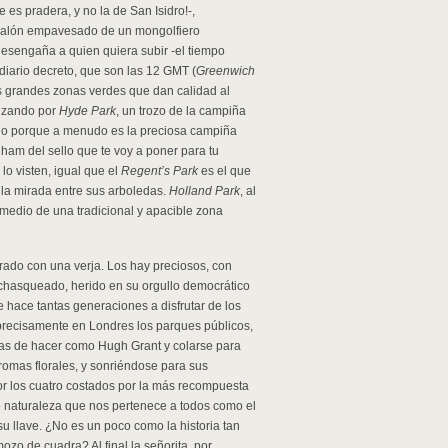
 es pradera, y no la de San Isidro!-,
 balón empavesado de un mongolfiero
 desengaña a quien quiera subir -el tiempo
diario decreto, que son las 12 GMT (
Greenwich
as grandes zonas verdes que dan calidad al
ezando por
Hyde Park
, un trozo de la campiña
do porque a menudo es la preciosa campiña
ham del sello que te voy a poner para tu
lo visten, igual que el
Regent’s Park
es el que
r la mirada entre sus arboledas.
Holland Park
, al
medio de una tradicional y apacible zona
rado con una verja. Los hay preciosos, con
 chasqueado, herido en su orgullo democrático
 hace tantas generaciones a disfrutar de los
precisamente en Londres los parques públicos,
as de hacer como Hugh Grant y colarse para
romas florales, y sonriéndose para sus
or los cuatro costados por la más recompuesta
o naturaleza que nos pertenece a todos como el
u llave. ¿No es un poco como la historia tan
 mozo de cuadra? Al final la señorita, por