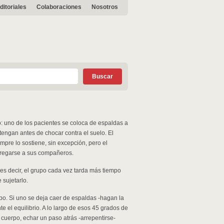
ditoriales
Colaboraciones
Nosotros
o: uno de los pacientes se coloca de espaldas a
tengan antes de chocar contra el suelo. El
empre lo sostiene, sin excepción, pero el
tregarse a sus compañeros.
 es decir, el grupo cada vez tarda más tiempo
 sujetarlo.
po. Si uno se deja caer de espaldas -hagan la
e el equilibrio. A lo largo de esos 45 grados de
 cuerpo, echar un paso atrás -arrepentirse-