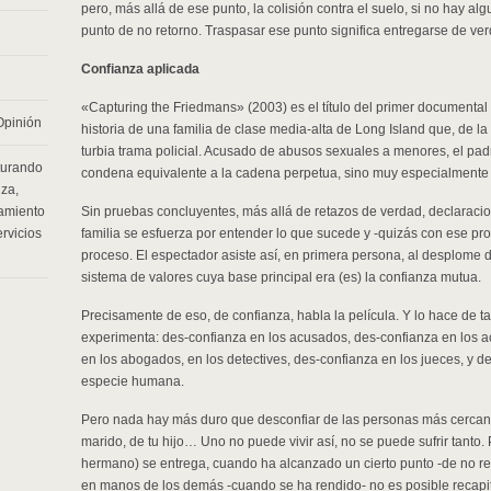
pero, más allá de ese punto, la colisión contra el suelo, si no hay alg
punto de no retorno. Traspasar ese punto significa entregarse de ver
Confianza aplicada
«Capturing the Friedmans» (2003) es el título del primer documental
Opinión
historia de una familia de clase media-alta de Long Island que, de l
turbia trama policial. Acusado de abusos sexuales a menores, el pad
turando
condena equivalente a la cadena perpetua, sino muy especialmente a
nza
,
hamiento
Sin pruebas concluyentes, más allá de retazos de verdad, declaracio
ervicios
familia se esfuerza por entender lo que sucede y -quizás con ese pr
proceso. El espectador asiste así, en primera persona, al desplome 
sistema de valores cuya base principal era (es) la confianza mutua.
Precisamente de eso, de confianza, habla la película. Y lo hace de t
experimenta: des-confianza en los acusados, des-confianza en los a
en los abogados, en los detectives, des-confianza en los jueces, y des
especie humana.
Pero nada hay más duro que desconfiar de las personas más cercana
marido, de tu hijo… Uno no puede vivir así, no se puede sufrir tanto. P
hermano) se entrega, cuando ha alcanzado un cierto punto -de no re
en manos de los demás -cuando se ha rendido- no es posible recapitu