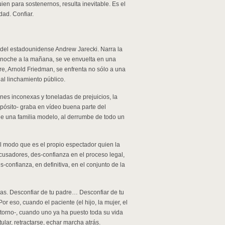
uien para sostenernos, resulta inevitable. Es el
dad. Confiar.
 del estadounidense Andrew Jarecki. Narra la
a noche a la mañana, se ve envuelta en una
re, Arnold Friedman, se enfrenta no sólo a una
l linchamiento público.
nes inconexas y toneladas de prejuicios, la
opósito- graba en vídeo buena parte del
de una familia modelo, al derrumbe de todo un
al modo que es el propio espectador quien la
cusadores, des-confianza en el proceso legal,
-confianza, en definitiva, en el conjunto de la
s. Desconfiar de tu padre… Desconfiar de tu
or eso, cuando el paciente (el hijo, la mujer, el
torno-, cuando uno ya ha puesto toda su vida
lar, retractarse, echar marcha atrás.