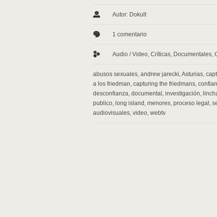
Autor: Dokult
1 comentario
Audio / Video
,
Críticas
,
Documentales
,
abusos sexuales
,
andrew jarecki
,
Asturias
,
cap
a los friedman
,
capturing the friedmans
,
confia
desconfianza
,
documental
,
investigación
,
linc
publico
,
long island
,
menores
,
proceso legal
,
s
audiovisuales
,
video
,
webtv