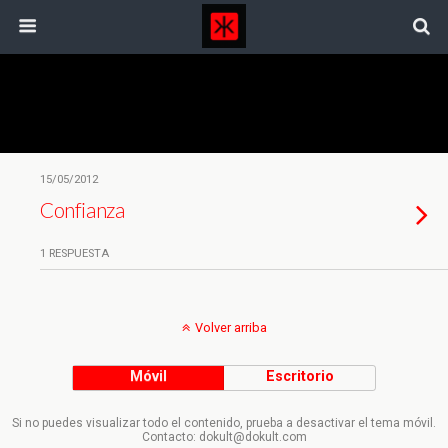
Etiquetas › Capturando A Los Friedman
15/05/2012
Confianza
1 RESPUESTA
Volver arriba
Móvil
Escritorio
Si no puedes visualizar todo el contenido, prueba a desactivar el tema móvil.
Contacto: dokult@dokult.com