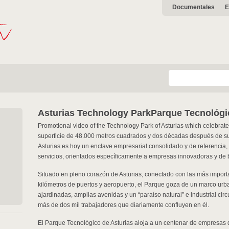
Documentales
E
Asturias Technology Park
Parque Tecnológi
Promotional video of the Technology Park of Asturias which celebrates
superficie de 48.000 metros cuadrados y dos décadas después de su
Asturias es hoy un enclave empresarial consolidado y de referencia, 
servicios, orientados específicamente a empresas innovadoras y de 
Situado en pleno corazón de Asturias, conectado con las más import
kilómetros de puertos y aeropuerto, el Parque goza de un marco urba
ajardinadas, amplias avenidas y un “paraíso natural” e industrial cir
más de dos mil trabajadores que diariamente confluyen en él.
El Parque Tecnológico de Asturias aloja a un centenar de empresas 