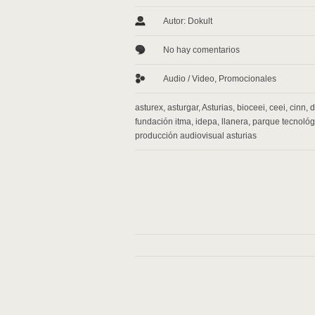
Autor: Dokult
No hay comentarios
Audio / Video
,
Promocionales
asturex
,
asturgar
,
Asturias
,
bioceei
,
ceei
,
cinn
,
d
fundación itma
,
idepa
,
llanera
,
parque tecnológ
producción audiovisual asturias