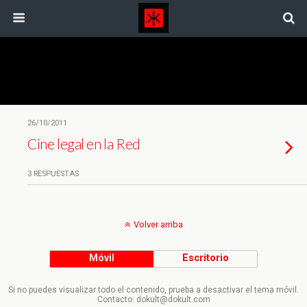
Etiquetas › Bäcklund
26/10/2011
Cine legal en la Red
3 RESPUESTAS
Volver arriba
Móvil
Escritorio
Si no puedes visualizar todo el contenido, prueba a desactivar el tema móvil.
Contacto: dokult@dokult.com