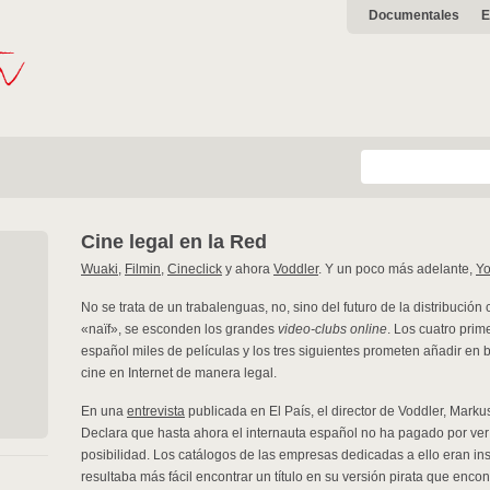
Documentales
E
Cine legal en la Red
Wuaki
,
Filmin
,
Cineclick
y ahora
Voddler
. Y un poco más adelante,
Y
No se trata de un trabalenguas, no, sino del futuro de la distribució
«naïf», se esconden los grandes
video-clubs online
. Los cuatro prim
español miles de películas y los tres siguientes prometen añadir en b
cine en Internet de manera legal.
En una
entrevista
publicada en El País, el director de Voddler, Mar
Declara que hasta ahora el internauta español no ha pagado por ver c
posibilidad. Los catálogos de las empresas dedicadas a ello eran insu
resultaba más fácil encontrar un título en su versión pirata que encont