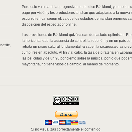
Pero esto va a cambiar progresivamente, dice Bäcklund, ya que los 
pago por visión y los productores tendrán que adaptarse a la nueva 
esquizofrénica, según él, ya que los estudios demandan enormes ca
disposición del espectador online.
Las previsiones de Bäcklund quizás sean demasiado optimistas. En
la horizontalidad, la ausencia de control, la rebelión, y en un país 
,
netflix
,
retrata un rasgo cultural fundamental -a saber, la picaresca-, las pr
cumplirse en absoluto. Al fin y al cabo, la tasa de piratería en Españ
las películas y de un 98 por ciento sobre la música, por lo que pode
mayoritaria, no tiene visos de cambio, al menos de momento.
Si no visualizas correctamente el contenido,