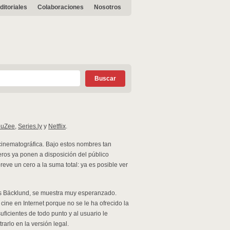
ditoriales
Colaboraciones
Nosotros
ouZee
,
Series.ly
y
Netflix
.
n cinematográfica. Bajo estos nombres tan
eros ya ponen a disposición del público
reve un cero a la suma total: ya es posible ver
kus Bäcklund, se muestra muy esperanzado.
ine en Internet porque no se le ha ofrecido la
ficientes de todo punto y al usuario le
rarlo en la versión legal.