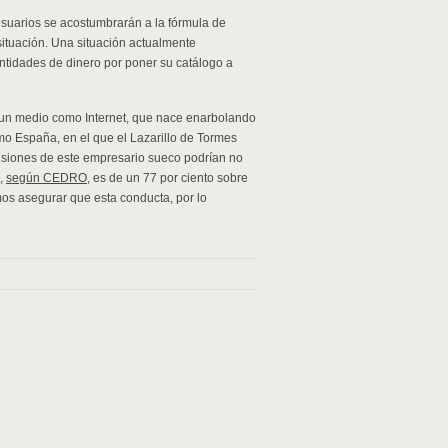
usuarios se acostumbrarán a la fórmula de
situación. Una situación actualmente
ntidades de dinero por poner su catálogo a
 un medio como Internet, que nace enarbolando
como España, en el que el Lazarillo de Tormes
evisiones de este empresario sueco podrían no
a,
según CEDRO,
es de un 77 por ciento sobre
mos asegurar que esta conducta, por lo