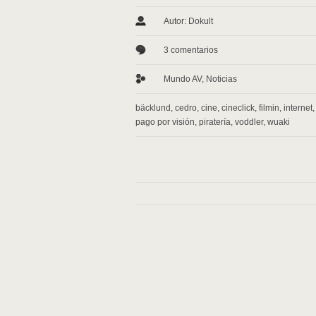
Autor: Dokult
3 comentarios
Mundo AV
,
Noticias
bäcklund
,
cedro
,
cine
,
cineclick
,
filmin
,
internet
pago por visión
,
piratería
,
voddler
,
wuaki