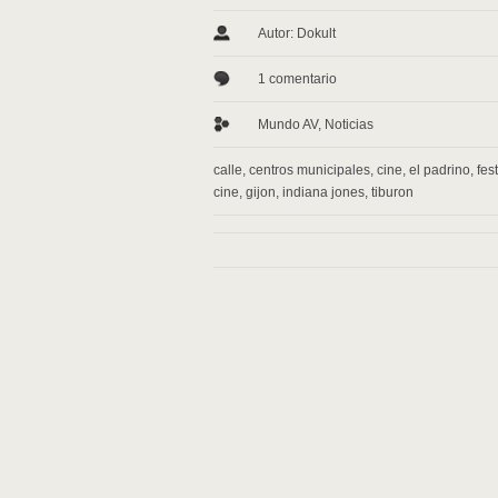
Autor: Dokult
1 comentario
Mundo AV
,
Noticias
calle
,
centros municipales
,
cine
,
el padrino
,
fest
cine
,
gijon
,
indiana jones
,
tiburon