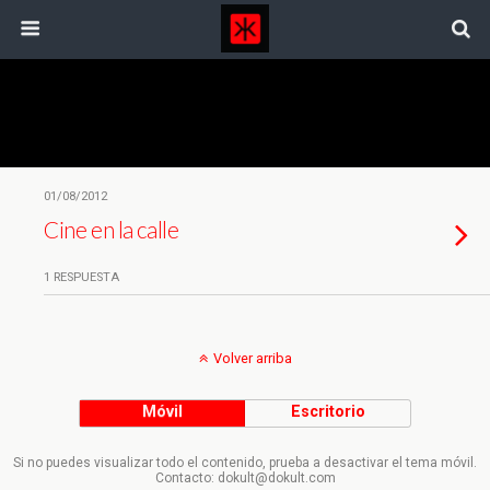
Etiquetas › Indiana Jones
01/08/2012
Cine en la calle
1 RESPUESTA
Volver arriba
Móvil
Escritorio
Si no puedes visualizar todo el contenido, prueba a desactivar el tema móvil.
Contacto: dokult@dokult.com