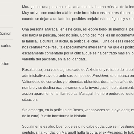
Maragall es una persona culta, amante de la buena música, de la lectu
Muy activo, con carácter afable, este bromista constante resulta un t
cuando se dejan a un lado los posibles prejuicios ideológicos y se l
Una persona, Maragall en este caso, es -sobre todo- su memoria: pe
Opinión
eso habla la película, pero no sólo. Como decimos, es un document
la familia, la cultura, la lucha, la política, el cine… Una de esas dir
,
carles
nos centraremos- resulta especialmente interesante, ya que es políti
escasamente comentada por la crítica, que se ha centrado más en lo
,
valentía del paciente, en la solidaridad…
ucción
Resulta que, una vez diagnosticado de Alzheimer y retirado de la pol
administrativo tuvo durante sus tiempos de
President,
se embarca en
Valiéndose de contactos y prebendas obtenidos durante los años de 
nombre y se destina exclusivamente a la investigación de tratamiento
acción aparentemente filantrópica: Maragall, hombre poderoso, quie
situación.
Sin embargo, en la película de Bosch, varias veces se le oye decir, 
de la cura]. Y esto transforma la historia.
Socialmente es algo bueno, de esto no cabe duda, que se investiguen
sentido, si la Fundación Maragall halla la cura, el
ex-President
le hab