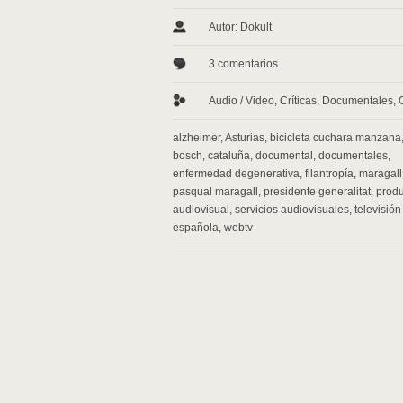
Autor: Dokult
3 comentarios
Audio / Video
,
Críticas
,
Documentales
,
alzheimer
,
Asturias
,
bicicleta cuchara manzana
bosch
,
cataluña
,
documental
,
documentales
,
enfermedad degenerativa
,
filantropía
,
maragall
pasqual maragall
,
presidente generalitat
,
prod
audiovisual
,
servicios audiovisuales
,
televisión
española
,
webtv