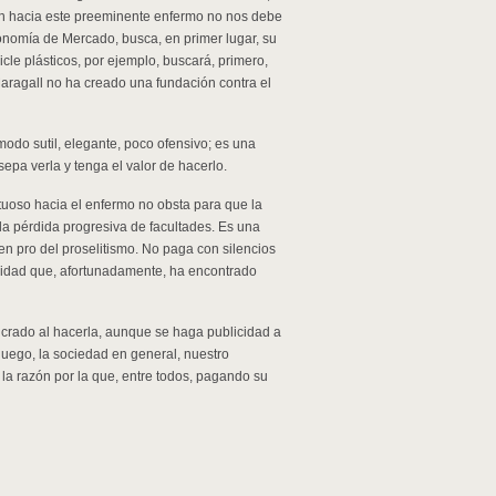
ión hacia este preeminente enfermo no nos debe
conomía de Mercado, busca, en primer lugar, su
cle plásticos, por ejemplo, buscará, primero,
Maragall no ha creado una fundación contra el
 modo sutil, elegante, poco ofensivo; es una
sepa verla y tenga el valor de hacerlo.
etuoso hacia el enfermo no obsta para que la
la pérdida progresiva de facultades. Es una
 en pro del proselitismo. No paga con silencios
lidad que, afortunadamente, ha encontrado
lucrado al hacerla, aunque se haga publicidad a
 luego, la sociedad en general, nuestro
la razón por la que, entre todos, pagando su