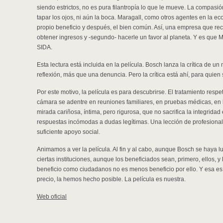
siendo estrictos, no es pura filantropía lo que le mueve. La compas
tapar los ojos, ni aún la boca. Maragall, como otros agentes en la e
propio beneficio y después, el bien común. Así, una empresa que reci
obtener ingresos y -segundo- hacerle un favor al planeta. Y es que 
SIDA.
Esta lectura está incluida en la película. Bosch lanza la crítica de un
reflexión, más que una denuncia. Pero la crítica está ahí, para quien 
Por este motivo, la película es para descubrirse. El tratamiento resp
cámara se adentre en reuniones familiares, en pruebas médicas, en 
mirada cariñosa, íntima, pero rigurosa, que no sacrifica la integridad
respuestas incómodas a dudas legítimas. Una lección de profesiona
suficiente apoyo social.
Animamos a ver la película. Al fin y al cabo, aunque Bosch se haya 
ciertas instituciones, aunque los beneficiados sean, primero, ellos, y
beneficio como ciudadanos no es menos beneficio por ello. Y esa es 
precio, la hemos hecho posible. La película es nuestra.
Web oficial