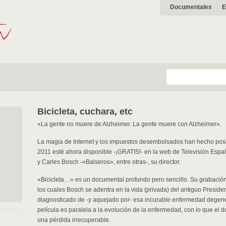
Documentales
E
Bicicleta, cuchara, etc
«La gente no muere de Alzheimer. La gente muere con Alzheimer».
La magia de Internet y los impuestos desembolsados han hecho pos
2011 esté ahora disponible -¡GRATIS!- en la web de Televisión Españ
y Carles Bosch -«Balseros», entre otras-, su director.
«Bicicleta…» es un documental profundo pero sencillo. Su grabación
los cuales Bosch se adentra en la vida (privada) del antiguo Presid
diagnosticado de -y aquejado por- esa incurable enfermedad degener
película es paralela a la evolución de la enfermedad, con lo que el 
una pérdida irrecuperable.