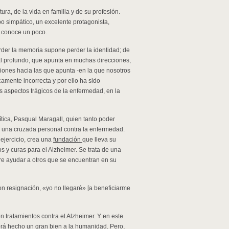
ra, de la vida en familia y de su profesión.
ipo simpático, un excelente protagonista,
e conoce un poco.
rder la memoria supone perder la identidad; de
al profundo, que apunta en muchas direcciones,
ecciones hacia las que apunta -en la que nosotros
camente incorrecta y por ello ha sido
s aspectos trágicos de la enfermedad, en la
ítica, Pasqual Maragall, quien tanto poder
 una cruzada personal contra la enfermedad.
ejercicio, crea una
fundación
que lleva su
s y curas para el Alzheimer. Se trata de una
re ayudar a otros que se encuentran en su
con resignación, «yo no llegaré» [a beneficiarme
 tratamientos contra el Alzheimer. Y en este
rá hecho un gran bien a la humanidad. Pero,