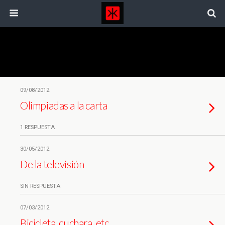
Etiquetas › Televisión Española
09/08/2012
Olimpiadas a la carta
1 RESPUESTA
30/05/2012
De la televisión
SIN RESPUESTA
07/03/2012
Bicicleta, cuchara, etc