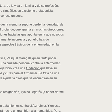
ra, de la vida en familia y de su profesión.
ipo simpático, un excelente protagonista,
e conoce un poco.
rder la memoria supone perder la identidad; de
al profundo, que apunta en muchas direcciones,
ecciones hacia las que apunta -en la que nosotros
camente incorrecta y por ello ha sido
s aspectos trágicos de la enfermedad, en la
ítica, Pasqual Maragall, quien tanto poder
 una cruzada personal contra la enfermedad.
ejercicio, crea una
fundación
que lleva su
s y curas para el Alzheimer. Se trata de una
re ayudar a otros que se encuentran en su
con resignación, «yo no llegaré» [a beneficiarme
 tratamientos contra el Alzheimer. Y en este
rá hecho un gran bien a la humanidad. Pero,