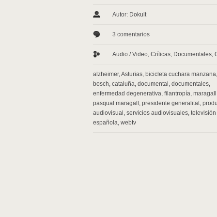
Autor: Dokult
3 comentarios
Audio / Video
,
Críticas
,
Documentales
,
alzheimer
,
Asturias
,
bicicleta cuchara manzana
bosch
,
cataluña
,
documental
,
documentales
,
enfermedad degenerativa
,
filantropía
,
maragall
pasqual maragall
,
presidente generalitat
,
prod
audiovisual
,
servicios audiovisuales
,
televisión
española
,
webtv