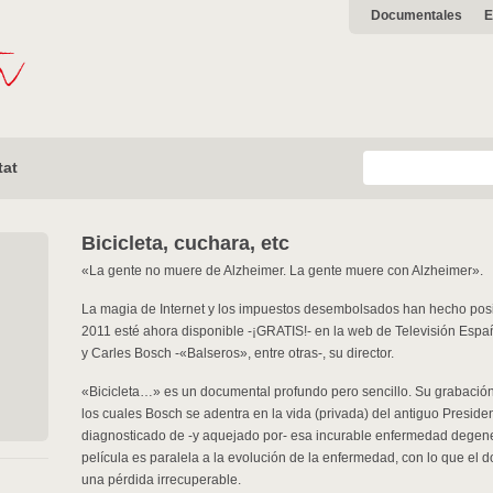
Documentales
E
tat
Bicicleta, cuchara, etc
«La gente no muere de Alzheimer. La gente muere con Alzheimer».
La magia de Internet y los impuestos desembolsados han hecho pos
2011 esté ahora disponible -¡GRATIS!- en la web de Televisión Españ
y Carles Bosch -«Balseros», entre otras-, su director.
«Bicicleta…» es un documental profundo pero sencillo. Su grabación
los cuales Bosch se adentra en la vida (privada) del antiguo Presid
diagnosticado de -y aquejado por- esa incurable enfermedad degener
película es paralela a la evolución de la enfermedad, con lo que el 
una pérdida irrecuperable.