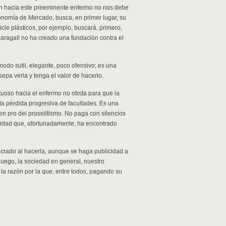
ión hacia este preeminente enfermo no nos debe
conomía de Mercado, busca, en primer lugar, su
cle plásticos, por ejemplo, buscará, primero,
Maragall no ha creado una fundación contra el
 modo sutil, elegante, poco ofensivo; es una
sepa verla y tenga el valor de hacerlo.
etuoso hacia el enfermo no obsta para que la
la pérdida progresiva de facultades. Es una
 en pro del proselitismo. No paga con silencios
lidad que, afortunadamente, ha encontrado
lucrado al hacerla, aunque se haga publicidad a
 luego, la sociedad en general, nuestro
la razón por la que, entre todos, pagando su