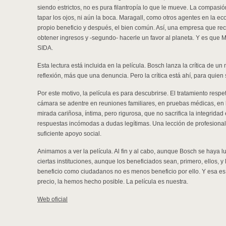
siendo estrictos, no es pura filantropía lo que le mueve. La compas
tapar los ojos, ni aún la boca. Maragall, como otros agentes en la e
propio beneficio y después, el bien común. Así, una empresa que reci
obtener ingresos y -segundo- hacerle un favor al planeta. Y es que 
SIDA.
Esta lectura está incluida en la película. Bosch lanza la crítica de un
reflexión, más que una denuncia. Pero la crítica está ahí, para quien 
Por este motivo, la película es para descubrirse. El tratamiento resp
cámara se adentre en reuniones familiares, en pruebas médicas, en 
mirada cariñosa, íntima, pero rigurosa, que no sacrifica la integridad
respuestas incómodas a dudas legítimas. Una lección de profesiona
suficiente apoyo social.
Animamos a ver la película. Al fin y al cabo, aunque Bosch se haya 
ciertas instituciones, aunque los beneficiados sean, primero, ellos, y
beneficio como ciudadanos no es menos beneficio por ello. Y esa es 
precio, la hemos hecho posible. La película es nuestra.
Web oficial