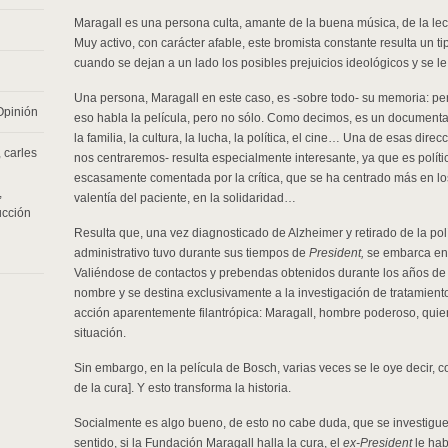
Maragall es una persona culta, amante de la buena música, de la lectu
Muy activo, con carácter afable, este bromista constante resulta un t
cuando se dejan a un lado los posibles prejuicios ideológicos y se l
Una persona, Maragall en este caso, es -sobre todo- su memoria: pe
Opinión
eso habla la película, pero no sólo. Como decimos, es un document
la familia, la cultura, la lucha, la política, el cine… Una de esas dir
,
carles
nos centraremos- resulta especialmente interesante, ya que es políti
escasamente comentada por la crítica, que se ha centrado más en lo
,
valentía del paciente, en la solidaridad…
ucción
Resulta que, una vez diagnosticado de Alzheimer y retirado de la pol
administrativo tuvo durante sus tiempos de
President,
se embarca en
Valiéndose de contactos y prebendas obtenidos durante los años de 
nombre y se destina exclusivamente a la investigación de tratamiento
acción aparentemente filantrópica: Maragall, hombre poderoso, quie
situación.
Sin embargo, en la película de Bosch, varias veces se le oye decir, 
de la cura]. Y esto transforma la historia.
Socialmente es algo bueno, de esto no cabe duda, que se investiguen
sentido, si la Fundación Maragall halla la cura, el
ex-President
le hab