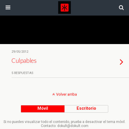
Etiquetas › Chantaje Emocional
29/05/2012
Culpables
5 RESPUESTAS
Volver arriba
Móvil
Escritorio
Si no puedes visualizar todo el contenido, prueba a desactivar el tema móvil.
Contacto: dokult@dokult.com