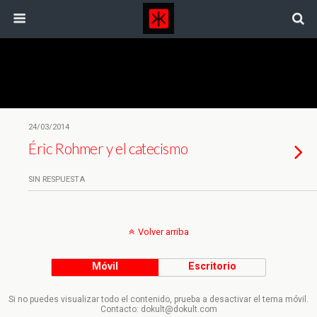
Etiquetas › Cine Francés
24/03/2014
Éric Rohmer y el catecismo
SIN RESPUESTA
Volver arriba
Móvil
Escritorio
Si no puedes visualizar todo el contenido, prueba a desactivar el tema móvil.
Contacto: dokult@dokult.com