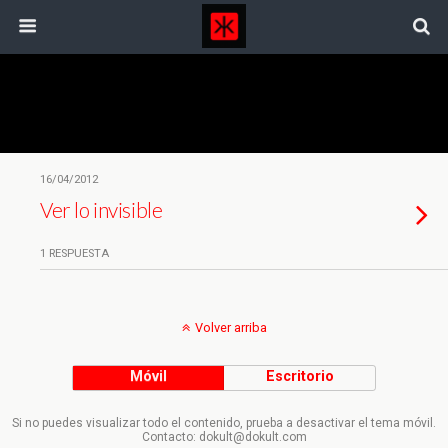
Etiquetas › Desarrollo Tecnologico
16/04/2012
Ver lo invisible
1 RESPUESTA
Volver arriba
Móvil
Escritorio
Si no puedes visualizar todo el contenido, prueba a desactivar el tema móvil.
Contacto: dokult@dokult.com