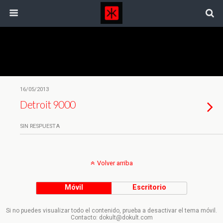
Etiquetas › Detroit 9000
16/05/2013
Detroit 9000
SIN RESPUESTA
Volver arriba
Móvil
Escritorio
Si no puedes visualizar todo el contenido, prueba a desactivar el tema móvil.
Contacto: dokult@dokult.com