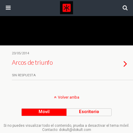
Etiquetas › Elecciones Europeas
23/05/2014
Arcos de triunfo
SIN RESPUESTA
Volver arriba
Móvil
Escritorio
Si no puedes visualizar todo el contenido, prueba a desactivar el tema móvil.
Contacto: dokult@dokult.com