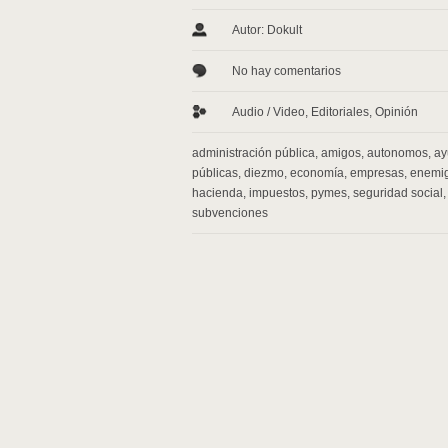
Autor: Dokult
No hay comentarios
Audio / Video
,
Editoriales
,
Opinión
administración pública
,
amigos
,
autonomos
,
ay
públicas
,
diezmo
,
economía
,
empresas
,
enemi
hacienda
,
impuestos
,
pymes
,
seguridad social
,
subvenciones