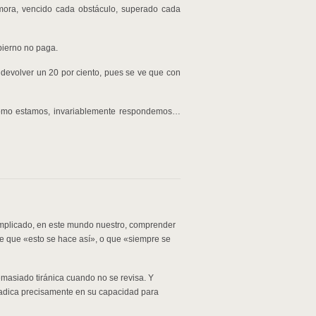
emora, vencido cada obstáculo, superado cada
bierno no paga.
evolver un 20 por ciento, pues se ve que con
cómo estamos, invariablemente respondemos…
omplicado, en este mundo nuestro, comprender
 que «esto se hace así», o que «siempre se
emasiado tiránica cuando no se revisa. Y
r radica precisamente en su capacidad para