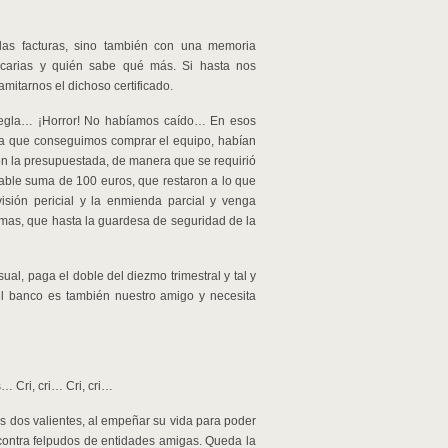
las facturas, sino también con una memoria
ncarias y quién sabe qué más. Si hasta nos
mitarnos el dichoso certificado.
regla… ¡Horror! No habíamos caído… En esos
ta que conseguimos comprar el equipo, habían
on la presupuestada, de manera que se requirió
eñable suma de 100 euros, que restaron a lo que
isión pericial y la enmienda parcial y venga
emas, que hasta la guardesa de seguridad de la
al, paga el doble del diezmo trimestral y tal y
e el banco es también nuestro amigo y necesita
s… Cri, cri… Cri, cri…
s dos valientes, al empeñar su vida para poder
 contra felpudos de entidades amigas. Queda la