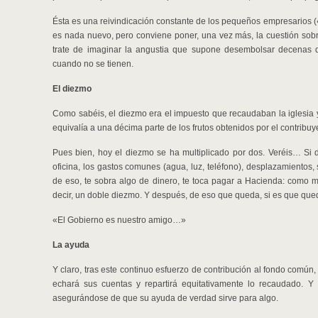
Ésta es una reivindicación constante de los pequeños empresarios 
es nada nuevo, pero conviene poner, una vez más, la cuestión sobr
trate de imaginar la angustia que supone desembolsar decenas 
cuando no se tienen.
El diezmo
Como sabéis, el diezmo era el impuesto que recaudaban la iglesia 
equivalía a una décima parte de los frutos obtenidos por el contribuy
Pues bien, hoy el diezmo se ha multiplicado por dos. Veréis… Si d
oficina, los gastos comunes (agua, luz, teléfono), desplazamientos,
de eso, te sobra algo de dinero, te toca pagar a Hacienda: como m
decir, un doble diezmo. Y después, de eso que queda, si es que que
«El Gobierno es nuestro amigo…»
La ayuda
Y claro, tras este continuo esfuerzo de contribución al fondo común
echará sus cuentas y repartirá equitativamente lo recaudado. Y 
asegurándose de que su ayuda de verdad sirve para algo.