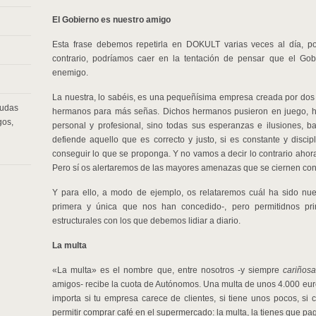
El Gobierno es nuestro amigo
Esta frase debemos repetirla en DOKULT varias veces al día, po
contrario, podríamos caer en la tentación de pensar que el Gob
enemigo.
La nuestra, lo sabéis, es una pequeñísima empresa creada por dos
udas
hermanos para más señas. Dichos hermanos pusieron en juego, ha
gos
,
personal y profesional, sino todas sus esperanzas e ilusiones, ba
defiende aquello que es correcto y justo, si es constante y discip
conseguir lo que se proponga. Y no vamos a decir lo contrario ahor
Pero sí os alertaremos de las mayores amenazas que se ciernen con
Y para ello, a modo de ejemplo, os relataremos cuál ha sido nues
primera y única que nos han concedido-, pero permitidnos p
estructurales con los que debemos lidiar a diario.
La multa
«La multa» es el nombre que, entre nosotros -y siempre
cariños
amigos- recibe la cuota de Autónomos. Una multa de unos 4.000 euro
importa si tu empresa carece de clientes, si tiene unos pocos, si
permitir comprar café en el supermercado: la multa, la tienes que pag