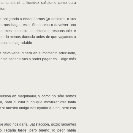
eníamos ni la liquidez suficiente como para
ión.
ba obligando a endeudarnos (¡a nosotros, a sus
no nos hagas esto. Si nos vas a devolver una
mes, trimestre a trimestre, responsable e
), por lo menos dánosla antes de que vayamos a
un poco desagradable.
 a devolver el dinero en el momento adecuado,
rar sin saber si vas a poder pagar es… algo más
versión en maquinaria, y como no sólo somos
to, para el cual hubo que movilizar otra tanta
ún si nuestro amigo nos ayudaría o no, pero con
e algo nos daría. Satisfacción, gozo; radiantes
 llegaría tarde, pero bueno, lo peor había