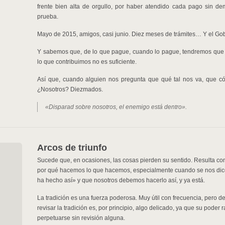
frente bien alta de orgullo, por haber atendido cada pago sin d
prueba.
Mayo de 2015, amigos, casi junio. Diez meses de trámites… Y el Go
Y sabemos que, de lo que pague, cuando lo pague, tendremos que d
lo que contribuimos no es suficiente.
Así que, cuando alguien nos pregunta que qué tal nos va, que 
¿Nosotros? Diezmados.
«Disparad sobre nosotros, el enemigo está dentro».
Arcos de triunfo
Sucede que, en ocasiones, las cosas pierden su sentido. Resulta c
por qué hacemos lo que hacemos, especialmente cuando se nos dice
ha hecho así» y que nosotros debemos hacerlo así, y ya está.
La tradición es una fuerza poderosa. Muy útil con frecuencia, pero d
revisar la tradición es, por principio, algo delicado, ya que su pode
perpetuarse sin revisión alguna.