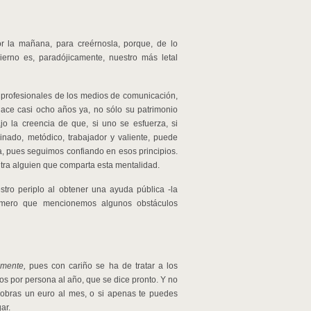
r la mañana, para creérnosla, porque, de lo
ierno es, paradójicamente, nuestro más letal
 profesionales de los medios de comunicación,
ce casi ocho años ya, no sólo su patrimonio
jo la creencia de que, si uno se esfuerza, si
linado, metódico, trabajador y valiente, puede
a, pues seguimos confiando en esos principios.
tra alguien que comparta esta mentalidad.
tro periplo al obtener una ayuda pública -la
rimero que mencionemos algunos obstáculos
amente,
pues con cariño se ha de tratar a los
s por persona al año, que se dice pronto. Y no
 cobras un euro al mes, o si apenas te puedes
ar.