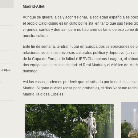
Madrid-Atleti
Aunque se quiera laica y aconfesional, la sociedad española es poli
el propio Catolicismo es un culto politeísta, en tanto que sus fieles 
vírgenes, santos y demás-, pero no hablaremos tanto de eso como d
nuestra cultura.
Este fin de semana, tendrán lugar en Europa dos celebraciones de co
relacionadas con los universos culturales político y deportivo (tan vin
de la Copa de Europa de fútbol (UEFA Champions League), el sábado
dos equipos de la misma ciudad: el Real Madrid y el Atlético de Mad
europa
,
domingo.
a
,
Así las cosas, podemos predecir que, el sábado por la noche, la esta
Madrid. Si gana el Atleti (cosa poco probable), el dios Neptuno recibi
Madrid, la diosa Cibeles.