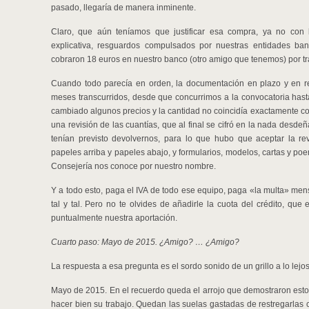
pasado, llegaría de manera inminente.
Claro, que aún teníamos que justificar esa compra, ya no con 
explicativa, resguardos compulsados por nuestras entidades ba
cobraron 18 euros en nuestro banco (otro amigo que tenemos) por tra
Cuando todo parecía en orden, la documentación en plazo y en 
meses transcurridos, desde que concurrimos a la convocatoria has
cambiado algunos precios y la cantidad no coincidía exactamente c
una revisión de las cuantías, que al final se cifró en la nada desd
tenían previsto devolvernos, para lo que hubo que aceptar la rev
papeles arriba y papeles abajo, y formularios, modelos, cartas y po
Consejería nos conoce por nuestro nombre.
Y a todo esto, paga el IVA de todo ese equipo, paga «la multa» mensu
tal y tal. Pero no te olvides de añadirle la cuota del crédito, qu
puntualmente nuestra aportación.
Cuarto paso: Mayo de 2015. ¿Amigo? … ¿Amigo?
La respuesta a esa pregunta es el sordo sonido de un grillo a lo lejo
Mayo de 2015. En el recuerdo queda el arrojo que demostraron esto
hacer bien su trabajo. Quedan las suelas gastadas de restregarlas