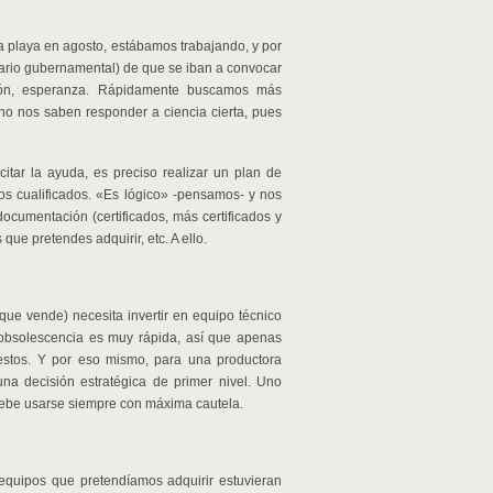
a playa en agosto, estábamos trabajando, y por
ario gubernamental) de que se iban a convocar
sión, esperanza. Rápidamente buscamos más
no nos saben responder a ciencia cierta, pues
itar la ayuda, es preciso realizar un plan de
os cualificados. «Es lógico» -pensamos- y nos
cumentación (certificados, más certificados y
 que pretendes adquirir, etc. A ello.
que vende) necesita invertir en equipo técnico
obsolescencia es muy rápida, así que apenas
stos. Y por eso mismo, para una productora
a decisión estratégica de primer nivel. Uno
 debe usarse siempre con máxima cautela.
equipos que pretendíamos adquirir estuvieran