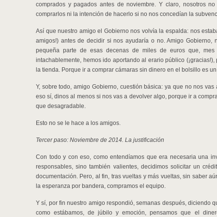
comprados y pagados antes de noviembre. Y claro, nosotros no t
comprarlos ni la intención de hacerlo si no nos concedían la subvenc
Así que nuestro amigo el Gobierno nos volvía la espalda: nos esta
amigos!) antes de decidir si nos ayudaría o no. Amigo Gobierno, 
pequeña parte de esas decenas de miles de euros que, mes a 
intachablemente, hemos ido aportando al erario público (¡gracias!
la tienda. Porque ir a comprar cámaras sin dinero en el bolsillo es 
Y, sobre todo, amigo Gobierno, cuestión básica: ya que no nos vas
eso sí, dinos al menos si nos vas a devolver algo, porque ir a comp
que desagradable.
Esto no se le hace a los amigos.
Tercer paso: Noviembre de 2014. La justificación
Con todo y con eso, como entendíamos que era necesaria una in
responsables, sino también valientes, decidimos solicitar un crédi
documentación. Pero, al fin, tras vueltas y más vueltas, sin saber a
la esperanza por bandera, compramos el equipo.
Y sí, por fin nuestro amigo respondió, semanas después, diciendo qu
como estábamos, de júbilo y emoción, pensamos que el dinero