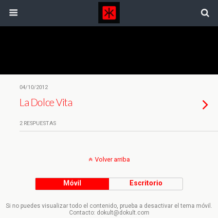
Etiquetas › Exposiciones
04/10/2012
La Dolce Vita
2 RESPUESTAS
Volver arriba
Móvil
Escritorio
Si no puedes visualizar todo el contenido, prueba a desactivar el tema móvil.
Contacto: dokult@dokult.com