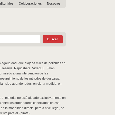
ditoriales
Colaboraciones
Nosotros
ma Megaupload -que alojaba miles de películas en
 (Fileserve, Rapidshare, VideoBB…) han
or miedo a una intervención de las
n resurgimiento de los métodos de descarga
bían sido abandonados, en cierta medida, en
r, el material no está alojado exclusivamente en
o entre los ordenadores conectados en ese
n la modalidad directa, pero a nivel legal, se
ctivo para el «pirata».