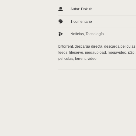
Autor: Dokult
1 comentario
Noticias
,
Tecnología
bittorrent
,
descarga directa
,
descarga peliculas
feeds
,
fileserve
,
megaupload
,
megavideo
,
p2p
,
películas
,
torrent
,
video