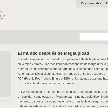
Documentales
E
El mundo después de Megaupload
Tras el cierre, de todos conocido, por parte del FBI, de la platafor
su versión «pirata»-, las más importantes webs de descarga directa
retirado de sus servidores buena parte de sus contenidos «pirata», p
Autoridades. Dicha circunstancia ha producido entre los usuarios u
P2P (Peer to Peer), como Emule o BitTorrent, sistemas estos que ha
pro de las plataformas de descarga directa.
El P2P se basa en el intercambio de archivos entre usuarios, es deci
un servidor -como estaba en Megaupload-, sino que está diseminad
momento. La descarga es, por este motivo, más lenta e insegura que e
trata de un sistema mucho más difícil de erradicar y por tanto, más efe