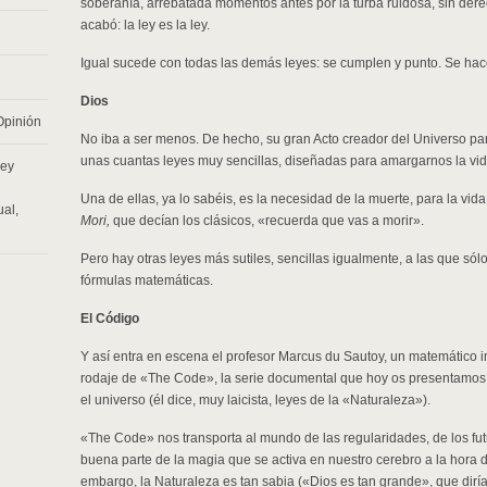
soberanía, arrebatada momentos antes por la turba ruidosa, sin dere
acabó: la ley es la ley.
Igual sucede con todas las demás leyes: se cumplen y punto. Se hac
Dios
Opinión
No iba a ser menos. De hecho, su gran Acto creador del Universo pa
unas cuantas leyes muy sencillas, diseñadas para amargarnos la vid
ley
Una de ellas, ya lo sabéis, es la necesidad de la muerte, para la vida,
ual
,
Mori,
que decían los clásicos, «recuerda que vas a morir».
Pero hay otras leyes más sutiles, sencillas igualmente, a las que sól
fórmulas matemáticas.
El Código
Y así entra en escena el profesor Marcus du Sautoy, un matemático i
rodaje de «The Code», la serie documental que hoy os presentamos 
el universo (él dice, muy laicista, leyes de la «Naturaleza»).
«The Code» nos transporta al mundo de las regularidades, de los futu
buena parte de la magia que se activa en nuestro cerebro a la hora 
embargo, la Naturaleza es tan sabia («Dios es tan grande», que dirí