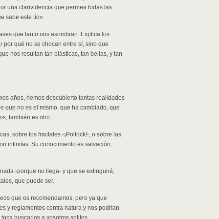
por una clarividencia que permea todas las
e sabe este tío».
aves que tanto nos asombran. Explica los
r por qué no se chocan entre sí, sino que
ue nos resultan tan plásticas, tan bellas, y tan
mos años, hemos descubierto tantas realidades
cibe que no es el mismo, que ha cambiado, que
os, también es otro.
, sobre los fractales -¡Pollock!-, o sobre las
on infinitas. Su conocimiento es salvación,
ada -porque no llega- y que se extinguirá,
tales, que puede ser.
vídeos que os recomendamos, pero ya que
es y reglamentos contra natura y nos podrían
oca buscarlos a vosotros solitos.