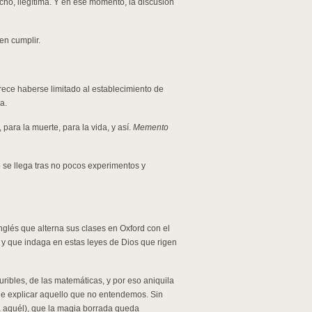
cho, ilegítima. Y en ese momento, la discusión
en cumplir.
rece haberse limitado al establecimiento de
a.
 para la muerte, para la vida, y así.
Memento
o se llega tras no pocos experimentos y
nglés que alterna sus clases en Oxford con el
y que indaga en estas leyes de Dios que rigen
ribles, de las matemáticas, y por eso aniquila
de explicar aquello que no entendemos. Sin
a aquél), que la magia borrada queda