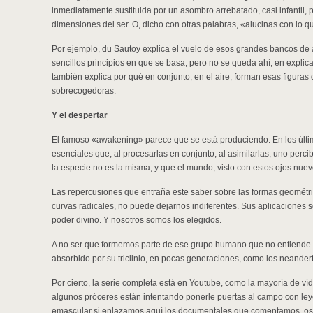
inmediatamente sustituida por un asombro arrebatado, casi infantil, 
dimensiones del ser. O, dicho con otras palabras, «alucinas con lo qu
Por ejemplo, du Sautoy explica el vuelo de esos grandes bancos de 
sencillos principios en que se basa, pero no se queda ahí, en explica
también explica por qué en conjunto, en el aire, forman esas figuras q
sobrecogedoras.
Y el despertar
El famoso «awakening» parece que se está produciendo. En los últi
esenciales que, al procesarlas en conjunto, al asimilarlas, uno per
la especie no es la misma, y que el mundo, visto con estos ojos nuev
Las repercusiones que entraña este saber sobre las formas geométricas
curvas radicales, no puede dejarnos indiferentes. Sus aplicaciones s
poder divino. Y nosotros somos los elegidos.
A no ser que formemos parte de ese grupo humano que no entiende n
absorbido por su triclinio, en pocas generaciones, como los neander
Por cierto, la serie completa está en Youtube, como la mayoría de 
algunos próceres están intentando ponerle puertas al campo con ley
emascular si enlazamos aquí los documentales que comentamos, os t