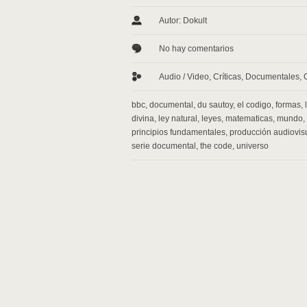
Autor: Dokult
No hay comentarios
Audio / Video
,
Críticas
,
Documentales
,
bbc
,
documental
,
du sautoy
,
el codigo
,
formas
,
divina
,
ley natural
,
leyes
,
matematicas
,
mundo
,
principios fundamentales
,
producción audiovis
serie documental
,
the code
,
universo