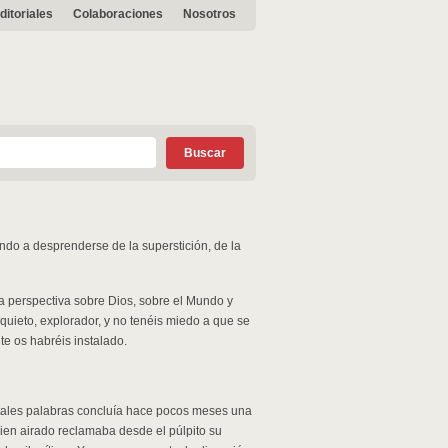
ditoriales
Colaboraciones
Nosotros
do a desprenderse de la superstición, de la
a perspectiva sobre Dios, sobre el Mundo y
nquieto, explorador, y no tenéis miedo a que se
te os habréis instalado.
n tales palabras concluía hace pocos meses una
guien airado reclamaba desde el púlpito su