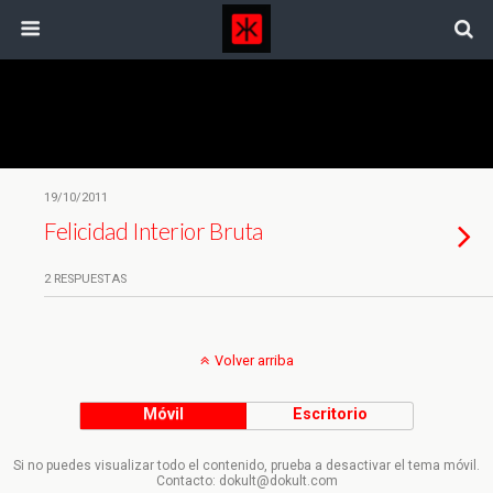
Etiquetas › Hipoteca
19/10/2011
Felicidad Interior Bruta
2 RESPUESTAS
Volver arriba
Móvil
Escritorio
Si no puedes visualizar todo el contenido, prueba a desactivar el tema móvil.
Contacto: dokult@dokult.com