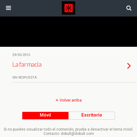
Etiquetas › Industria Farmacéutica
29/05/2015
La farmacia
SIN RESPUESTA
Volver arriba
Móvil
Escritorio
Si no puedes visualizar todo el contenido, prueba a desactivar el tema móvil.
Contacto: dokult@dokult.com