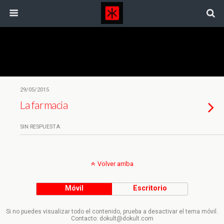
Etiquetas › Medicina
29/05/2015
La farmacia
SIN RESPUESTA
Volver arriba
Móvil
Escritorio
Si no puedes visualizar todo el contenido, prueba a desactivar el tema móvil.
Contacto: dokult@dokult.com