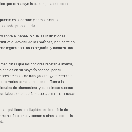
ico que constituye la cultura, esa que todos
 pueblo es soberano y decide sobre el
s de toda procedencia.
 sobre el papel- lo que las instituciones
itiva el devenir de las políticas, y en parte es
iene legitimidad -no lo negarán- y también una
 medicinas que los doctores recetan e intenta,
lencias en su mayoría conoce, por su
tenares de miles de trabajadores
ganándose el
mpoco verlos como a monstruos. Tomar la
esionales de «inmorales» y «asesinos» supone
un laboratorio que fabrique crema anti-arrugas
rsos públicos se dilapiden en beneficio de
mente frecuente y común a otros sectores: la
ada.