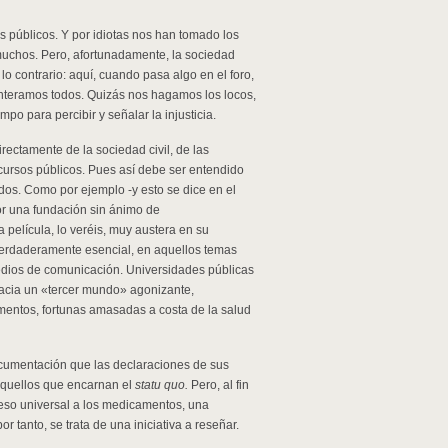
os públicos. Y por idiotas nos han tomado los
 muchos. Pero, afortunadamente, la sociedad
lo contrario: aquí, cuando pasa algo en el foro,
enteramos todos. Quizás nos hagamos los locos,
po para percibir y señalar la injusticia.
ctamente de la sociedad civil, de las
cursos públicos. Pues así debe ser entendido
dos. Como por ejemplo -y esto se dice en el
or una fundación sin ánimo de
película, lo veréis, muy austera en su
o verdaderamente esencial, en aquellos temas
edios de comunicación. Universidades públicas
 hacia un «tercer mundo» agonizante,
mentos, fortunas amasadas a costa de la salud
cumentación que las declaraciones de sus
 aquellos que encarnan el
statu quo.
Pero, al fin
ceso universal a los medicamentos, una
r tanto, se trata de una iniciativa a reseñar.