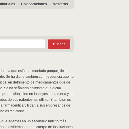
ditoriales
Colaboraciones
Nosotros
 de ella que está mal montada porque, de la
rto. Se ha dicho también con frecuencia que no
éticos, en detrimento de medicamentos que de
rto. Se ha señalado asimismo que dicha
 producción, sino en las leyes de la oferta y la
ados de sus patentes, en último. Y también es
ria farmacéutica y tildan a sus empresarios de
no es tan cierto.
ás que agentes en un escenario mucho más
no lo olvidemos- por el cuerpo de instituciones