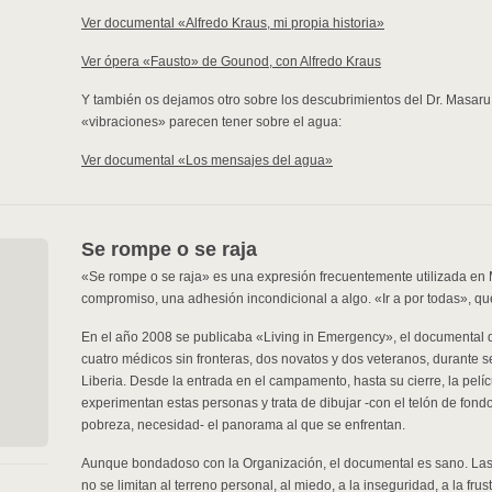
Ver documental «Alfredo Kraus, mi propia historia»
Ver ópera «Fausto» de Gounod, con Alfredo Kraus
Y también os dejamos otro sobre los descubrimientos del Dr. Masaru 
«vibraciones» parecen tener sobre el agua:
Ver documental «Los mensajes del agua»
Se rompe o se raja
«Se rompe o se raja» es una expresión frecuentemente utilizada en M
compromiso, una adhesión incondicional a algo. «Ir a por todas», q
En el año 2008 se publicaba «Living in Emergency», el documental q
cuatro médicos sin fronteras, dos novatos y dos veteranos, durante 
Liberia. Desde la entrada en el campamento, hasta su cierre, la pel
experimentan estas personas y trata de dibujar -con el telón de fon
pobreza, necesidad- el panorama al que se enfrentan.
Aunque bondadoso con la Organización, el documental es sano. Las
no se limitan al terreno personal, al miedo, a la inseguridad, a la fru