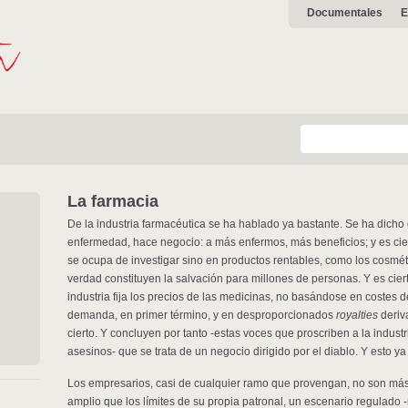
Documentales
E
La farmacia
De la industria farmacéutica se ha hablado ya bastante. Se ha dicho
enfermedad, hace negocio: a más enfermos, más beneficios; y es cie
se ocupa de investigar sino en productos rentables, como los cosm
verdad constituyen la salvación para millones de personas. Y es cie
industria fija los precios de las medicinas, no basándose en costes de
demanda, en primer término, y en desproporcionados
royalties
deriv
cierto. Y concluyen por tanto -estas voces que proscriben a la indust
asesinos- que se trata de un negocio dirigido por el diablo. Y esto ya 
Los empresarios, casi de cualquier ramo que provengan, no son m
amplio que los límites de su propia patronal, un escenario regulado -