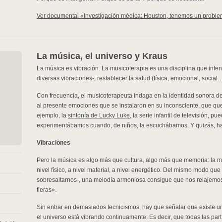
Ver documental «Investigación médica: Houston, tenemos un probl
La música, el universo y Kraus
La música es vibración. La musicoterapia es una disciplina que inten
diversas vibraciones-, restablecer la salud (física, emocional, social
Con frecuencia, el musicoterapeuta indaga en la identidad sonora del
al presente emociones que se instalaron en su inconsciente, que que
ejemplo, la
sintonía de Lucky Luke
, la serie infantil de televisión,
experimentábamos cuando, de niños, la escuchábamos. Y quizás, hac
Vibraciones
Pero la música es algo más que cultura, algo más que memoria: la mú
nivel físico, a nivel material, a nivel energético. Del mismo modo que 
sobresaltarnos-, una melodía armoniosa consigue que nos relajemos.
fieras».
Sin entrar en demasiados tecnicismos, hay que señalar que existe una
el universo está vibrando continuamente. Es decir, que todas las par