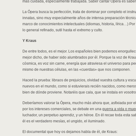
más cuidada, especialmente trabajada. Saber cantar Ópera es saber 
La Ópera busca la perfección, trata de dominar por completo el instr
innatas, sino muy especialmente años de intensa preparación técnica
marco de conocimientos intelectuales (idiomas, historia, lírica…) Po
lo general refinado, sutil hasta el extremo y culto.
Y Kraus
De entre todos, es el mejor. Los españoles bien podemos enorgulle
mejor dicho, de haber sido alumbrados por él. Porque la voz de Kraus
cósmica, es voz sin carne, energía que atraviesa el universo para pene
mismo de nuestras células, en las «cuerdas» que nos componen.
Haced la prueba: libraos de prejuicios, olvidad vuestra cultura y es
nuevos en el mundo, como si estuvierais recién nacidos, como mero
bien de dónde proviene. Notaréis que cala, que se instala en vosotros
Deberíamos valorar la Ópera, mucho más ahora que, asfixiada por el 
por los intereses comerciales, se debate en una
guerra a vida o mue
luchador, un perpetuo aprendiz, y un héroe. En él recae toda esta sa
él es el verdadero mesías, el ungido, el iluminado.
El documental que hoy os dejamos habla de él, de Kraus: