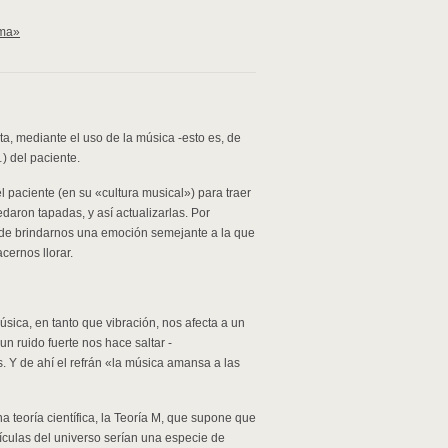
ema»
ta, mediante el uso de la música -esto es, de
…) del paciente.
 paciente (en su «cultura musical») para traer
daron tapadas, y así actualizarlas. Por
 puede brindarnos una emoción semejante a la que
ernos llorar.
sica, en tanto que vibración, nos afecta a un
un ruido fuerte nos hace saltar -
 Y de ahí el refrán «la música amansa a las
 teoría científica, la Teoría M, que supone que
tículas del universo serían una especie de