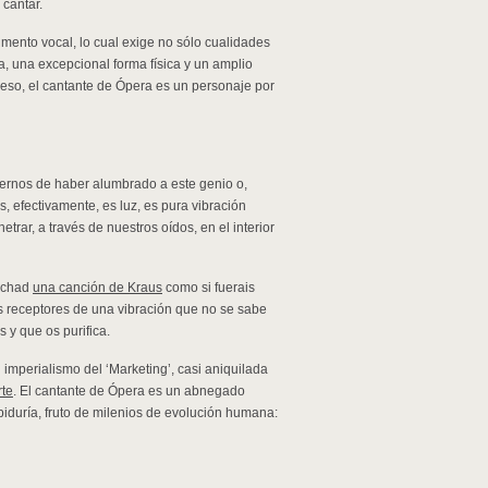
cantar.
umento vocal, lo cual exige no sólo cualidades
, una excepcional forma física y un amplio
r eso, el cantante de Ópera es un personaje por
cernos de haber alumbrado a este genio o,
, efectivamente, es luz, es pura vibración
trar, a través de nuestros oídos, en el interior
cuchad
una canción de Kraus
como si fuerais
s receptores de una vibración que no se sabe
 y que os purifica.
imperialismo del ‘Marketing’, casi aniquilada
rte
. El cantante de Ópera es un abnegado
biduría, fruto de milenios de evolución humana: