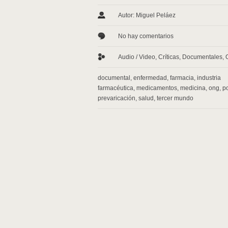
Autor: Miguel Peláez
No hay comentarios
Audio / Video
,
Críticas
,
Documentales
,
documental
,
enfermedad
,
farmacia
,
industria
farmacéutica
,
medicamentos
,
medicina
,
ong
,
p
prevaricación
,
salud
,
tercer mundo