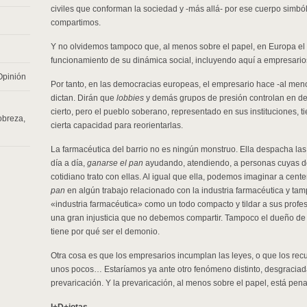
civiles que conforman la sociedad y -más allá- por ese cuerpo simból
compartimos.
Y no olvidemos tampoco que, al menos sobre el papel, en Europa el
funcionamiento de su dinámica social, incluyendo aquí a empresario
Opinión
Por tanto, en las democracias europeas, el empresario hace -al menos
dictan. Dirán que
lobbies
y demás grupos de presión controlan en defin
cierto, pero el pueblo soberano, representado en sus instituciones, t
obreza
,
cierta capacidad para reorientarlas.
La farmacéutica del barrio no es ningún monstruo. Ella despacha las
día a día,
ganarse el pan
ayudando, atendiendo, a personas cuyas do
cotidiano trato con ellas. Al igual que ella, podemos imaginar a cen
pan
en algún trabajo relacionado con la industria farmacéutica y ta
«industria farmacéutica» como un todo compacto y tildar a sus prof
una gran injusticia que no debemos compartir. Tampoco el dueño de 
tiene por qué ser el demonio.
Otra cosa es que los empresarios incumplan las leyes, o que los recu
unos pocos… Estaríamos ya ante otro fenómeno distinto, desgraciada
prevaricación. Y la prevaricación, al menos sobre el papel, está pen