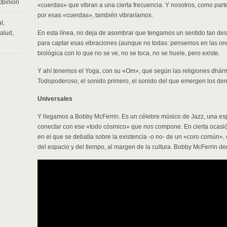
Opinión
«cuerdas» que vibran a una cierta frecuencia. Y nosotros, como par
por esas «cuerdas», también vibraríamos.
l
,
alud
,
En esta línea, no deja de asombrar que tengamos un sentido tan des
para captar esas vibraciones (aunque no todas: pensemos en las on
biológica con lo que no se ve, no se toca, no se huele, pero existe.
Y ahí tenemos el Yoga, con su «Om», que según las religiones dhár
Todopoderoso, el sonido primero, el sonido del que emergen los dem
Universales
Y llegamos a Bobby McFerrin. Es un célebre músico de Jazz, una e
conectar con ese «todo cósmico» que nos compone. En cierta ocasión
en el que se debatía sobre la existencia -o no- de un «coro común»,
del espacio y del tiempo, al margen de la cultura. Bobby McFerrin de