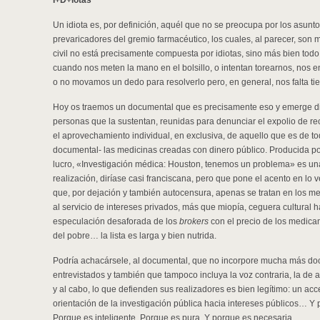
I+D+iotas
Un idiota es, por definición, aquél que no se preocupa por los asunt
prevaricadores del gremio farmacéutico, los cuales, al parecer, son
civil no está precisamente compuesta por idiotas, sino más bien todo 
cuando nos meten la mano en el bolsillo, o intentan torearnos, nos 
o no movamos un dedo para resolverlo pero, en general, nos falta tiem
Hoy os traemos un documental que es precisamente eso y emerge dire
personas que la sustentan, reunidas para denunciar el expolio de re
el aprovechamiento individual, en exclusiva, de aquello que es de to
documental- las medicinas creadas con dinero público. Producida p
lucro, «Investigación médica: Houston, tenemos un problema» es una 
realización, diríase casi franciscana, pero que pone el acento en l
que, por dejación y también autocensura, apenas se tratan en los m
al servicio de intereses privados, más que miopía, ceguera cultural
especulación desaforada de los
brokers
con el precio de los medica
del pobre… la lista es larga y bien nutrida.
Podría achacársele, al documental, que no incorpore mucha más do
entrevistados y también que tampoco incluya la voz contraria, la de
y al cabo, lo que defienden sus realizadores es bien legítimo: un ac
orientación de la investigación pública hacia intereses públicos… Y po
Porque es inteligente. Porque es pura. Y porque es necesaria.