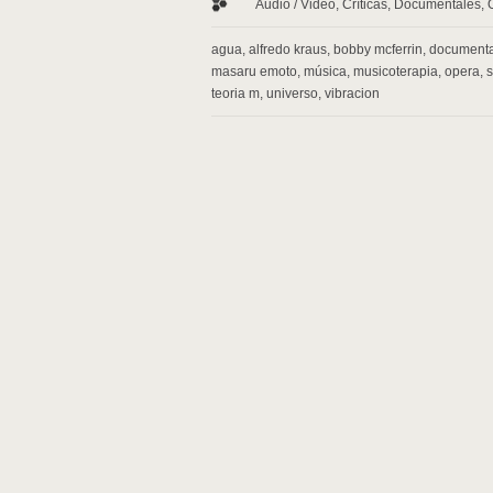
Audio / Video
,
Críticas
,
Documentales
,
agua
,
alfredo kraus
,
bobby mcferrin
,
documenta
masaru emoto
,
música
,
musicoterapia
,
opera
,
s
teoria m
,
universo
,
vibracion