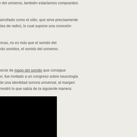
te del universo, también estaríamos compuestos
arrollado como el oído, que sirve precisamente
das de radio), lo cual supone una conexión
micas,
no es más que
el sonido del
ás sonidos, el sonido del universo.
specie de
mago del sonido
que consigue
, fue invitado a un congreso sobre neurología
 de una identidad sonora universal, al margen
mostró lo que sabía de la siguiente manera: