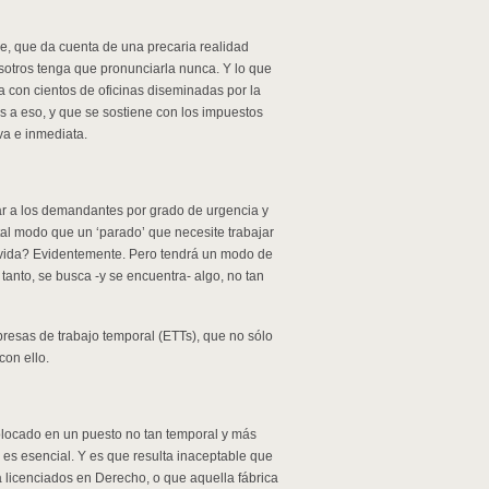
le, que da cuenta de una precaria realidad
otros tenga que pronunciarla nunca. Y lo que
a con cientos de oficinas diseminadas por la
 a eso, y que se sostiene con los impuestos
va e inmediata.
car a los demandantes por grado de urgencia y
tal modo que un ‘parado’ que necesite trabajar
 vida? Evidentemente. Pero tendrá un modo de
anto, se busca -y se encuentra- algo, no tan
resas de trabajo temporal (ETTs), que no sólo
on ello.
olocado en un puesto no tan temporal y más
s es esencial. Y es que resulta inaceptable que
licenciados en Derecho, o que aquella fábrica