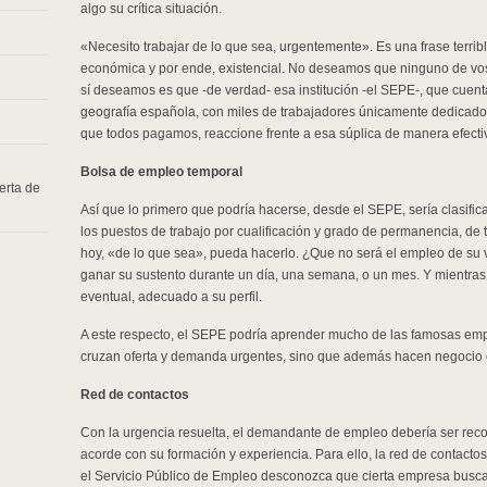
algo su crítica situación.
«Necesito trabajar de lo que sea, urgentemente». Es una frase terrib
económica y por ende, existencial. No deseamos que ninguno de vos
sí deseamos es que -de verdad- esa institución -el SEPE-, que cuent
geografía española, con miles de trabajadores únicamente dedicados
que todos pagamos, reaccione frente a esa súplica de manera efecti
Bolsa de empleo temporal
erta de
Así que lo primero que podría hacerse, desde el SEPE, sería clasifi
los puestos de trabajo por cualificación y grado de permanencia, de 
hoy, «de lo que sea», pueda hacerlo. ¿Que no será el empleo de su
ganar su sustento durante un día, una semana, o un mes. Y mientras t
eventual, adecuado a su perfil.
A este respecto, el SEPE podría aprender mucho de las famosas emp
cruzan oferta y demanda urgentes, sino que además hacen negocio c
Red de contactos
Con la urgencia resuelta, el demandante de empleo debería ser rec
acorde con su formación y experiencia. Para ello, la red de contacto
el Servicio Público de Empleo desconozca que cierta empresa busca 