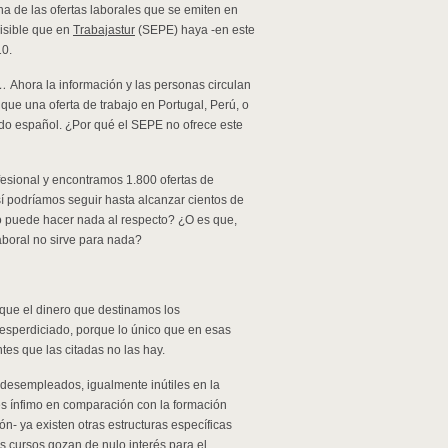
a de las ofertas laborales que se emiten en
misible que en
Trabajastur
(SEPE) haya -en este
0.
o…
Ahora la información y las personas circulan
que una oferta de trabajo en Portugal, Perú, o
do español. ¿Por qué el SEPE no ofrece este
fesional y encontramos 1.800 ofertas de
í podríamos seguir hasta alcanzar cientos de
o puede hacer nada al respecto? ¿O es que,
aboral no sirve para nada?
 que el dinero que destinamos los
desperdiciado, porque lo único que en esas
tes que las citadas no las hay.
desempleados, igualmente inútiles en la
es ínfimo en comparación con la formación
n- ya existen otras estructuras específicas
os cursos gozan de nulo interés para el