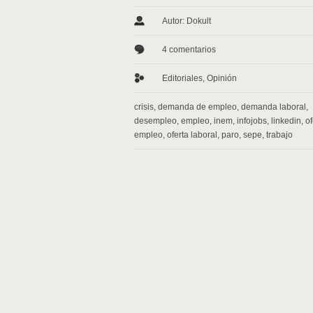
Autor: Dokult
4 comentarios
Editoriales
,
Opinión
crisis
,
demanda de empleo
,
demanda laboral
,
desempleo
,
empleo
,
inem
,
infojobs
,
linkedin
,
of
empleo
,
oferta laboral
,
paro
,
sepe
,
trabajo