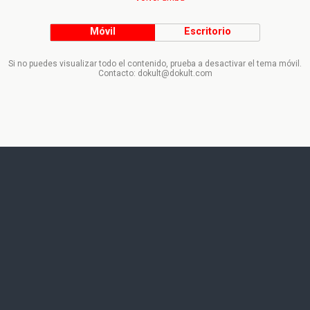
Móvil
Escritorio
Si no puedes visualizar todo el contenido, prueba a desactivar el tema móvil.
Contacto: dokult@dokult.com