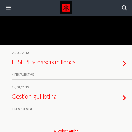
Etiquetas › Paro
22/02/2013
El SEPE y los seis millones
4 RESPUESTAS
18/01/2012
Gestión, guillotina
1 RESPUESTA
Volver arriba