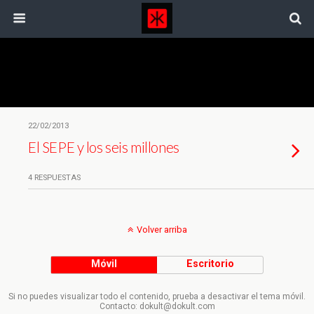
Etiquetas › Oferta Laboral
22/02/2013
El SEPE y los seis millones
4 RESPUESTAS
Volver arriba
Móvil
Escritorio
Si no puedes visualizar todo el contenido, prueba a desactivar el tema móvil.
Contacto: dokult@dokult.com