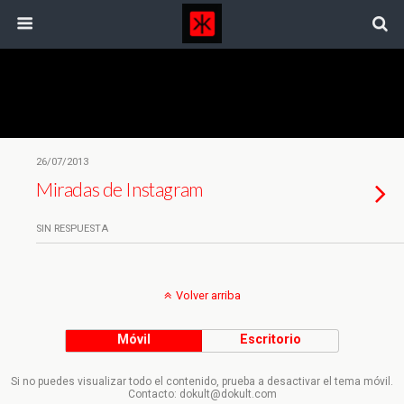
Etiquetas › Instagram
26/07/2013
Miradas de Instagram
SIN RESPUESTA
Volver arriba
Móvil
Escritorio
Si no puedes visualizar todo el contenido, prueba a desactivar el tema móvil.
Contacto: dokult@dokult.com