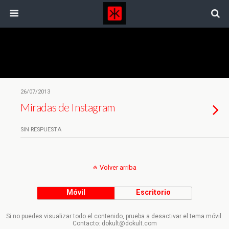
Etiquetas › Teléfonos Móviles
26/07/2013
Miradas de Instagram
SIN RESPUESTA
Volver arriba
Móvil
Escritorio
Si no puedes visualizar todo el contenido, prueba a desactivar el tema móvil.
Contacto: dokult@dokult.com