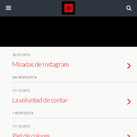
Etiquetas › Exposicion
26/07/2013
Miradas de Instagram
SIN RESPUESTA
11/12/2012
La voluntad de contar
1 RESPUESTA
11/12/2012
Piel de colores