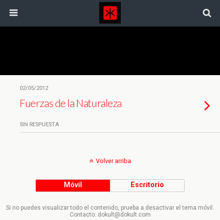
Etiquetas › Jose Girl
02/05/2012
Fuerzas de la Naturaleza
SIN RESPUESTA
Volver arriba
Móvil
Escritorio
Si no puedes visualizar todo el contenido, prueba a desactivar el tema móvil.
Contacto: dokult@dokult.com