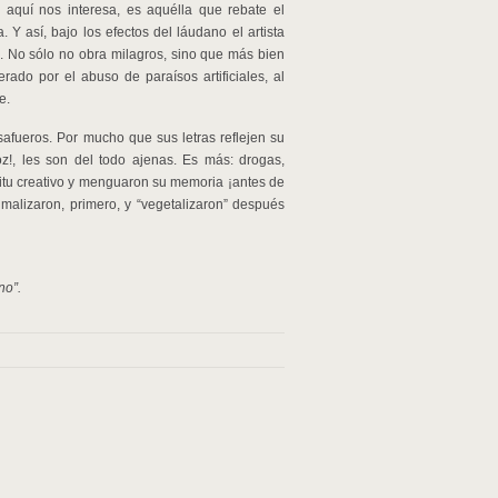
 aquí nos interesa, es aquélla que rebate el
Y así, bajo los efectos del láudano el artista
. No sólo no obra milagros, sino que más bien
rado por el abuso de paraísos artificiales, al
e.
safueros. Por mucho que sus letras reflejen su
 voz!, les son del todo ajenas. Es más: drogas,
íritu creativo y menguaron su memoria ¡antes de
malizaron, primero, y “vegetalizaron” después
no”.