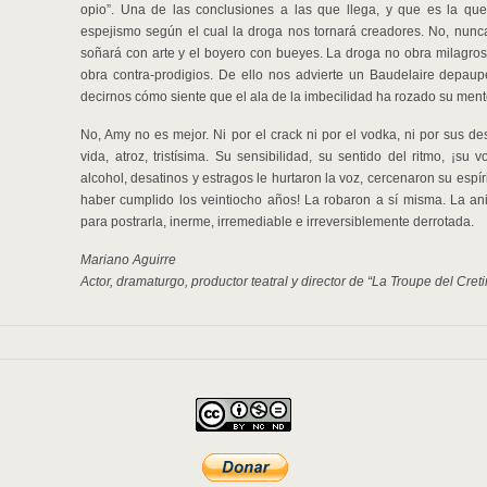
opio”. Una de las conclusiones a las que llega, y que es la que
espejismo según el cual la droga nos tornará creadores. No, nunca. 
soñará con arte y el boyero con bueyes. La droga no obra milagros
obra contra-prodigios. De ello nos advierte un Baudelaire depaupe
decirnos cómo siente que el ala de la imbecilidad ha rozado su ment
No, Amy no es mejor. Ni por el crack ni por el vodka, ni por sus de
vida, atroz, tristísima. Su sensibilidad, su sentido del ritmo, ¡su
alcohol, desatinos y estragos le hurtaron la voz, cercenaron su esp
haber cumplido los veintiocho años! La robaron a sí misma. La ani
para postrarla, inerme, irremediable e irreversiblemente derrotada.
Mariano Aguirre
Actor, dramaturgo, productor teatral y director de “La Troupe del Creti