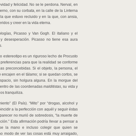
idad y felicidad. No se le perdona. Nerval, en
rno, con su corbata, en la calle de la Linterna
la que estuvo recluido y en la que, con ansia,
idos y creer en la vida eterna.
logías, Picasso y Van Gogh. El italiano y el
y desesperación. Picasso no tiene esa aura
s.
o estereotipo es un riguroso lecho de Procusto
s preferencias para que la realidad se conforme
s preconcebidas. Si el objeto, la persona, el
e encajen en el tálamo; si se quedan cortos, se
spacio, sin holgura alguna. En la morgue del
 dentro de las coordenadas
malditistas
, su vida y
os tranquiliza.
ento” (El País). “Mito” por “drogas, alcohol y
incidir a la perfección con aquél y seguir éstas
l parecer no murió de sobredosis, “la muerte de
ón.” Esta afirmación podría llevar a pensar a
rse la mano e incluso colegir que quien se
cho modo de ver las cosas está muy arraigado,