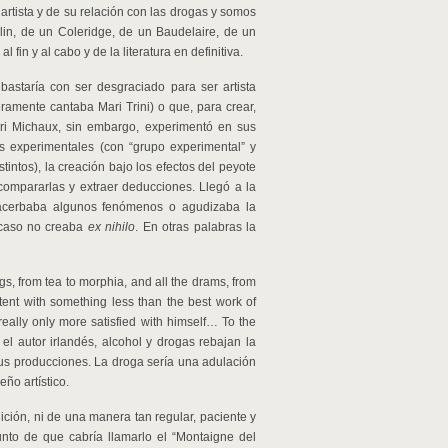
 artista y de su relación con las drogas y somos
rlin, de un Coleridge, de un Baudelaire, de un
al fin y al cabo y de la literatura en definitiva.
bastaría con ser desgraciado para ser artista
amente cantaba Mari Trini) o que, para crear,
nri Michaux, sin embargo, experimentó en sus
es experimentales (con “grupo experimental” y
tintos), la creación bajo los efectos del peyote
compararlas y extraer deducciones. Llegó a la
acerbaba algunos fenómenos o agudizaba la
 caso no creaba
ex nihilo
. En otras palabras la
s, from tea to morphia, and all the drams, from
tent with something less than the best work of
really only more satisfied with himself… To the
 el autor irlandés, alcohol y drogas rebajan la
 sus producciones. La droga sería una adulación
ño artístico.
ción, ni de una manera tan regular, paciente y
unto de que cabría llamarlo el “Montaigne del