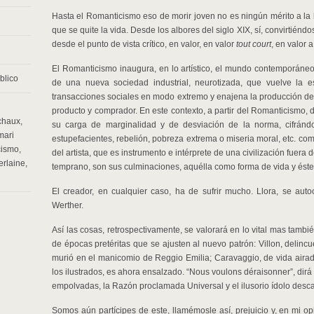
Hasta el Romanticismo eso de morir joven no es ningún mérito a la h
que se quite la vida. Desde los albores del siglo XIX, sí, convirtiénd
desde el punto de vista crítico, en valor, en valor
tout court
, en valor 
El Romanticismo inaugura, en lo artístico, el mundo contemporáneo 
blico
de una nueva sociedad industrial, neurotizada, que vuelve la e
transacciones sociales en modo extremo y enajena la producción de 
producto y comprador. En este contexto, a partir del Romanticismo,
chaux
,
su carga de marginalidad y de desviación de la norma, cifrán
mari
estupefacientes, rebelión, pobreza extrema o miseria moral, etc. co
cismo
,
del artista, que es instrumento e intérprete de una civilización fuera 
erlaine
,
temprano, son sus culminaciones, aquélla como forma de vida y ést
El creador, en cualquier caso, ha de sufrir mucho. Llora, se au
Werther.
Así las cosas, retrospectivamente, se valorará en lo vital mas tambié
de épocas pretéritas que se ajusten al nuevo patrón: Villon, delinc
murió en el manicomio de Reggio Emilia; Caravaggio, de vida airada,
los ilustrados, es ahora ensalzado. “Nous voulons déraisonner”, dirá
empolvadas, la Razón proclamada Universal y el ilusorio ídolo des
Somos aún partícipes de este, llamémosle así, prejuicio y, en mi op