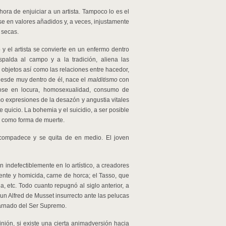
ora de enjuiciar a un artista. Tampoco lo es el
ose en valores añadidos y, a veces, injustamente
a secas.
y el artista se convierte en un enfermo dentro
spalda al campo y a la tradición, aliena las
objetos así como las relaciones entre hacedor,
 desde muy dentro de él, nace el
malditismo
con
dose en locura, homosexualidad, consumo de
mo expresiones de la desazón y angustia vitales
de quicio. La bohemia y el suicidio, a ser posible
e como forma de muerte.
tocompadece y se quita de en medio. El joven
n indefectiblemente en lo artístico, a creadores
uente y homicida, carne de horca; el Tasso, que
 etc. Todo cuanto repugnó al siglo anterior, a
 un Alfred de Musset insurrecto ante las pelucas
carnado del Ser Supremo.
inión, si existe una cierta animadversión hacia