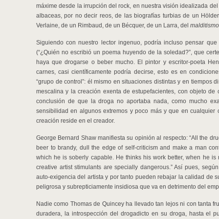
máxime desde la irrupción del rock, en nuestra visión idealizada del
albaceas, por no decir reos, de las biografías turbias de un Hölde
Verlaine, de un Rimbaud, de un Bécquer, de un Larra, del
malditismo
Siguiendo con nuestro lector ingenuo, podría incluso pensar que 
(“¿Quién no escribió un poema huyendo de la soledad?”, que certer
haya que drogarse o beber mucho. El pintor y escritor-poeta He
carnes, casi científicamente podría decirse, esto es en condicion
“grupo de control”: él mismo en situaciones distintas y en tiempos dis
mescalina y la creación exenta de estupefacientes, con objeto de 
conclusión de que la droga no aportaba nada, como mucho ex
sensibilidad en algunos extremos y poco más y que en cualquier
creación reside en el creador.
George Bernard Shaw manifiesta su opinión al respecto: “All the drug
beer to brandy, dull the edge of self-criticism and make a man con
which he is soberly capable. He thinks his work better, when he is 
creative artist stimulants are specially dangerous.” Así pues, según
auto-exigencia del artista y por tanto pueden rebajar la calidad de
peligrosa y subrepticiamente insidiosa que va en detrimento del empe
Nadie como Thomas de Quincey ha llevado tan lejos ni con tanta frui
duradera, la introspección del drogadicto en su droga, hasta el p