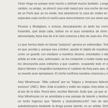
Víctor Hugo es porque vivió mucho y disfrutó mucho también. Longev
cambio, su amigo, se ahorcó (eso está mejor) por una noche de invie
de un París que ya no existe, tras abandonar la casa de orates en 
esperaba cada noche el sueño para reencontrarse con sus seres quer
Picasso y Modigliani, o incluso, descabalando un tanto las crono
holandés, qué duda cabe, bañan en el aura romántica de dolor 
atormentada; tiene tras de sí el cielo inmenso y feliz de Juan-les- Pin
Lo que hemos dado en llamar “prejuicio” genera un estereotipo. Tod
en que acostar y, aunque sea
a fortiori
, ajustar el objeto de nuestra
como un guante con elastane a nuestros deseos, voluntades o idea
artista en este caso, sobresalen, se les comprime o mutila hasta qu
los descoyunta para estirarlos y que cuadren, ocupando todo el e
tópico literario y biográfico tumbamos el cadáver de Amy para que,
su muerte sean ejemplares. El cliché confirma nuestras creencias y n
Amy Winehouse. “Mito cultural” por su “trágico y temprano fallecimi
excesos” (ABC). Bien. Está el patrón y están las reglas. Amy debe co
al pie de la letra. Ahora bien, escribe Marcelo Justo que, ya que a
Amy Winehouse no se amoldaba a ese paisaje de talento y destrucci
un lector ingenuo que “talento y (auto)destrucción” han de da
autodestruyera mediante la droga posee talento, es un artista. Di