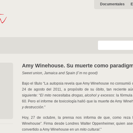
Documentales
E
Amy Winehouse. Su muerte como paradigma
Sweet union, Jamaica and Spain (I´m no good)
Bajo el título “La autopsia revela que Amy Winehouse no consumió d
24 de agosto del 2011, a propósito de su óbito, tan reciente aú
siguiente: “
El mito
necesitaba
drogas, alcohol y
excesos
: la fórmul
60. Pero el informe de toxicología halló que la muerte de Amy Wi
y
destrucción.
”
Hoy, 27 de octubre, la prensa nos informa de que, como reza l
Winehouse”. Firma desde Londres Walter Oppenheimer, quien ase
convertido a Amy Winehouse en un
mito cultural
.”