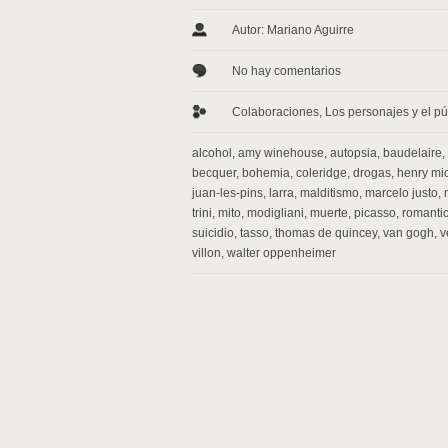
Autor: Mariano Aguirre
No hay comentarios
Colaboraciones
,
Los personajes y el pú
alcohol
,
amy winehouse
,
autopsia
,
baudelaire
,
becquer
,
bohemia
,
coleridge
,
drogas
,
henry mi
juan-les-pins
,
larra
,
malditismo
,
marcelo justo
,
trini
,
mito
,
modigliani
,
muerte
,
picasso
,
romanti
suicidio
,
tasso
,
thomas de quincey
,
van gogh
,
v
villon
,
walter oppenheimer