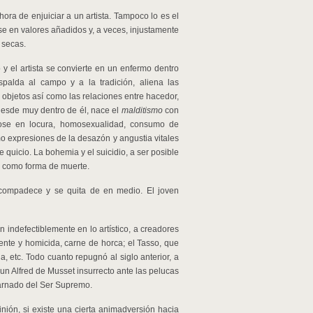
ora de enjuiciar a un artista. Tampoco lo es el
ose en valores añadidos y, a veces, injustamente
a secas.
y el artista se convierte en un enfermo dentro
spalda al campo y a la tradición, aliena las
objetos así como las relaciones entre hacedor,
 desde muy dentro de él, nace el
malditismo
con
dose en locura, homosexualidad, consumo de
mo expresiones de la desazón y angustia vitales
de quicio. La bohemia y el suicidio, a ser posible
e como forma de muerte.
tocompadece y se quita de en medio. El joven
n indefectiblemente en lo artístico, a creadores
uente y homicida, carne de horca; el Tasso, que
 etc. Todo cuanto repugnó al siglo anterior, a
 un Alfred de Musset insurrecto ante las pelucas
carnado del Ser Supremo.
inión, si existe una cierta animadversión hacia