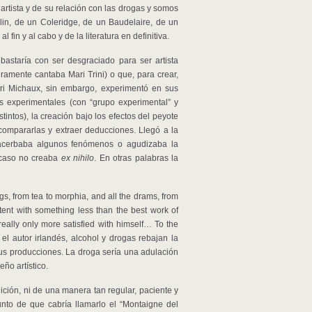
 artista y de su relación con las drogas y somos
rlin, de un Coleridge, de un Baudelaire, de un
al fin y al cabo y de la literatura en definitiva.
bastaría con ser desgraciado para ser artista
amente cantaba Mari Trini) o que, para crear,
nri Michaux, sin embargo, experimentó en sus
es experimentales (con “grupo experimental” y
tintos), la creación bajo los efectos del peyote
compararlas y extraer deducciones. Llegó a la
acerbaba algunos fenómenos o agudizaba la
 caso no creaba
ex nihilo
. En otras palabras la
s, from tea to morphia, and all the drams, from
tent with something less than the best work of
really only more satisfied with himself… To the
 el autor irlandés, alcohol y drogas rebajan la
 sus producciones. La droga sería una adulación
ño artístico.
ción, ni de una manera tan regular, paciente y
unto de que cabría llamarlo el “Montaigne del