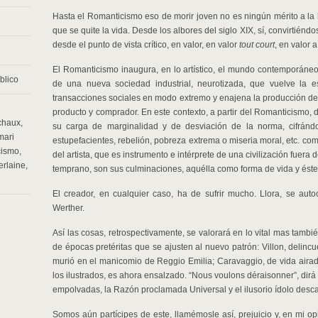
Hasta el Romanticismo eso de morir joven no es ningún mérito a la h
que se quite la vida. Desde los albores del siglo XIX, sí, convirtiénd
desde el punto de vista crítico, en valor, en valor
tout court
, en valor 
El Romanticismo inaugura, en lo artístico, el mundo contemporáneo 
blico
de una nueva sociedad industrial, neurotizada, que vuelve la e
transacciones sociales en modo extremo y enajena la producción de 
producto y comprador. En este contexto, a partir del Romanticismo,
chaux
,
su carga de marginalidad y de desviación de la norma, cifrán
mari
estupefacientes, rebelión, pobreza extrema o miseria moral, etc. co
cismo
,
del artista, que es instrumento e intérprete de una civilización fuera 
erlaine
,
temprano, son sus culminaciones, aquélla como forma de vida y ést
El creador, en cualquier caso, ha de sufrir mucho. Llora, se au
Werther.
Así las cosas, retrospectivamente, se valorará en lo vital mas tambié
de épocas pretéritas que se ajusten al nuevo patrón: Villon, delinc
murió en el manicomio de Reggio Emilia; Caravaggio, de vida airada,
los ilustrados, es ahora ensalzado. “Nous voulons déraisonner”, dirá
empolvadas, la Razón proclamada Universal y el ilusorio ídolo des
Somos aún partícipes de este, llamémosle así, prejuicio y, en mi op