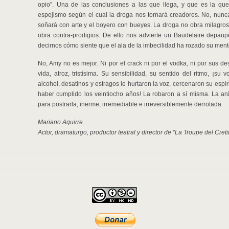
opio”. Una de las conclusiones a las que llega, y que es la que
espejismo según el cual la droga nos tornará creadores. No, nunca. 
soñará con arte y el boyero con bueyes. La droga no obra milagros
obra contra-prodigios. De ello nos advierte un Baudelaire depaupe
decirnos cómo siente que el ala de la imbecilidad ha rozado su ment
No, Amy no es mejor. Ni por el crack ni por el vodka, ni por sus de
vida, atroz, tristísima. Su sensibilidad, su sentido del ritmo, ¡su
alcohol, desatinos y estragos le hurtaron la voz, cercenaron su esp
haber cumplido los veintiocho años! La robaron a sí misma. La ani
para postrarla, inerme, irremediable e irreversiblemente derrotada.
Mariano Aguirre
Actor, dramaturgo, productor teatral y director de “La Troupe del Creti