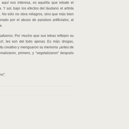
 aquí nos interesa, es aquélla que rebate el
Y así, bajo los efectos del láudano el artista
. No sólo no obra milagros, sino que más bien
rado por el abuso de paraísos artificiales, al
e.
safueros. Por mucho que sus letras reflejen su
 voz!, les son del todo ajenas. Es más: drogas,
íritu creativo y menguaron su memoria ¡antes de
malizaron, primero, y “vegetalizaron” después
no”.