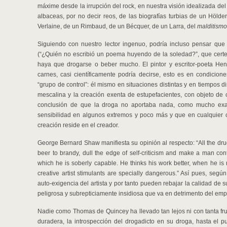
máxime desde la irrupción del rock, en nuestra visión idealizada del
albaceas, por no decir reos, de las biografías turbias de un Hölde
Verlaine, de un Rimbaud, de un Bécquer, de un Larra, del
malditismo
Siguiendo con nuestro lector ingenuo, podría incluso pensar que 
(“¿Quién no escribió un poema huyendo de la soledad?”, que certer
haya que drogarse o beber mucho. El pintor y escritor-poeta He
carnes, casi científicamente podría decirse, esto es en condicion
“grupo de control”: él mismo en situaciones distintas y en tiempos dis
mescalina y la creación exenta de estupefacientes, con objeto de 
conclusión de que la droga no aportaba nada, como mucho ex
sensibilidad en algunos extremos y poco más y que en cualquier
creación reside en el creador.
George Bernard Shaw manifiesta su opinión al respecto: “All the drug
beer to brandy, dull the edge of self-criticism and make a man con
which he is soberly capable. He thinks his work better, when he is 
creative artist stimulants are specially dangerous.” Así pues, según
auto-exigencia del artista y por tanto pueden rebajar la calidad de
peligrosa y subrepticiamente insidiosa que va en detrimento del empe
Nadie como Thomas de Quincey ha llevado tan lejos ni con tanta frui
duradera, la introspección del drogadicto en su droga, hasta el p