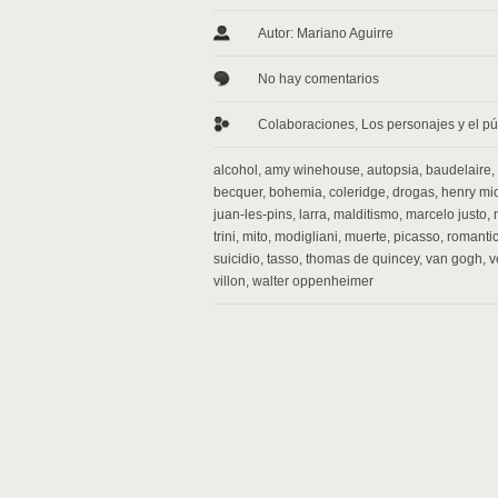
Autor: Mariano Aguirre
No hay comentarios
Colaboraciones
,
Los personajes y el pú
alcohol
,
amy winehouse
,
autopsia
,
baudelaire
,
becquer
,
bohemia
,
coleridge
,
drogas
,
henry mi
juan-les-pins
,
larra
,
malditismo
,
marcelo justo
,
trini
,
mito
,
modigliani
,
muerte
,
picasso
,
romanti
suicidio
,
tasso
,
thomas de quincey
,
van gogh
,
v
villon
,
walter oppenheimer