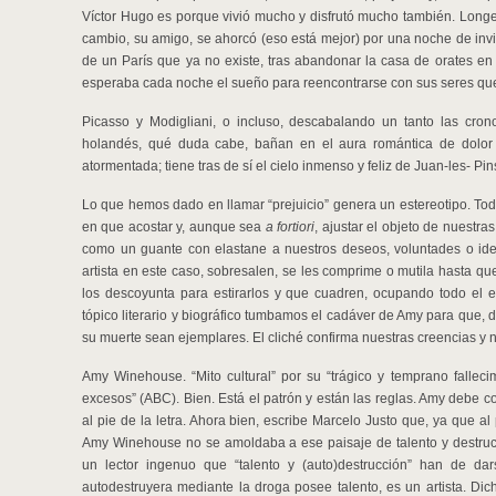
Víctor Hugo es porque vivió mucho y disfrutó mucho también. Longev
cambio, su amigo, se ahorcó (eso está mejor) por una noche de invie
de un París que ya no existe, tras abandonar la casa de orates en 
esperaba cada noche el sueño para reencontrarse con sus seres quer
Picasso y Modigliani, o incluso, descabalando un tanto las crono
holandés, qué duda cabe, bañan en el aura romántica de dolor 
atormentada; tiene tras de sí el cielo inmenso y feliz de Juan-les- Pin
Lo que hemos dado en llamar “prejuicio” genera un estereotipo. Tod
en que acostar y, aunque sea
a fortiori
, ajustar el objeto de nuestra
como un guante con elastane a nuestros deseos, voluntades o idea
artista en este caso, sobresalen, se les comprime o mutila hasta qu
los descoyunta para estirarlos y que cuadren, ocupando todo el e
tópico literario y biográfico tumbamos el cadáver de Amy para que,
su muerte sean ejemplares. El cliché confirma nuestras creencias y n
Amy Winehouse. “Mito cultural” por su “trágico y temprano fallecimi
excesos” (ABC). Bien. Está el patrón y están las reglas. Amy debe co
al pie de la letra. Ahora bien, escribe Marcelo Justo que, ya que a
Amy Winehouse no se amoldaba a ese paisaje de talento y destrucci
un lector ingenuo que “talento y (auto)destrucción” han de da
autodestruyera mediante la droga posee talento, es un artista. Di