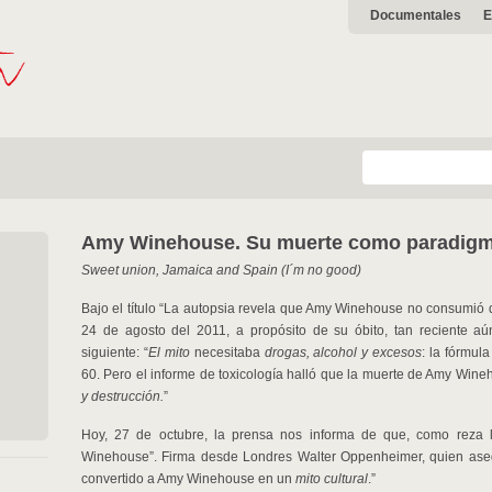
Documentales
E
Amy Winehouse. Su muerte como paradigma
Sweet union, Jamaica and Spain (I´m no good)
Bajo el título “La autopsia revela que Amy Winehouse no consumió d
24 de agosto del 2011, a propósito de su óbito, tan reciente aú
siguiente: “
El mito
necesitaba
drogas, alcohol y
excesos
: la fórmul
60. Pero el informe de toxicología halló que la muerte de Amy Wi
y
destrucción.
”
Hoy, 27 de octubre, la prensa nos informa de que, como reza l
Winehouse”. Firma desde Londres Walter Oppenheimer, quien ase
convertido a Amy Winehouse en un
mito cultural
.”