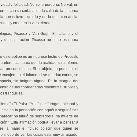
idad y felicidad. No se le perdona. Nerval, en
rno, con su corbata, en la calle de la Linterna
la que estuvo recluido y en la que, con ansia,
idos y creer en la vida eterna.
logías, Picasso y Van Gogh. El italiano y el
y desesperación. Picasso no tiene esa aura
s.
o estereotipo es un riguroso lecho de Procusto
s preferencias para que la realidad se conforme
s preconcebidas. Si el objeto, la persona, el
e encajen en el tálamo; si se quedan cortos, se
spacio, sin holgura alguna. En la morgue del
 dentro de las coordenadas
malditistas
, su vida y
os tranquiliza.
ento” (El País). “Mito” por “drogas, alcohol y
incidir a la perfección con aquél y seguir éstas
l parecer no murió de sobredosis, “la muerte de
ón.” Esta afirmación podría llevar a pensar a
rse la mano e incluso colegir que quien se
cho modo de ver las cosas está muy arraigado,