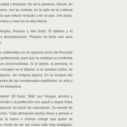
idad y felicidad. No se le perdona. Nerval, en
rno, con su corbata, en la calle de la Linterna
la que estuvo recluido y en la que, con ansia,
idos y creer en la vida eterna.
logías, Picasso y Van Gogh. El italiano y el
y desesperación. Picasso no tiene esa aura
s.
o estereotipo es un riguroso lecho de Procusto
s preferencias para que la realidad se conforme
s preconcebidas. Si el objeto, la persona, el
e encajen en el tálamo; si se quedan cortos, se
spacio, sin holgura alguna. En la morgue del
 dentro de las coordenadas
malditistas
, su vida y
os tranquiliza.
ento” (El País). “Mito” por “drogas, alcohol y
incidir a la perfección con aquél y seguir éstas
l parecer no murió de sobredosis, “la muerte de
ón.” Esta afirmación podría llevar a pensar a
rse la mano e incluso colegir que quien se
cho modo de ver las cosas está muy arraigado,