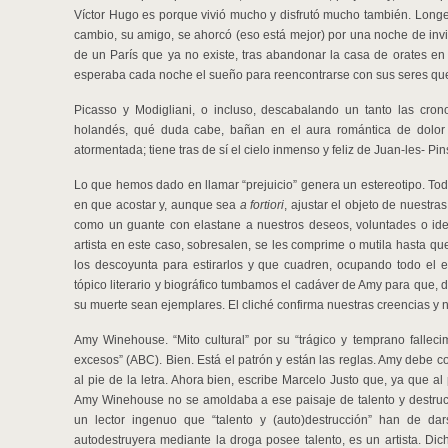
Víctor Hugo es porque vivió mucho y disfrutó mucho también. Longev
cambio, su amigo, se ahorcó (eso está mejor) por una noche de invie
de un París que ya no existe, tras abandonar la casa de orates en 
esperaba cada noche el sueño para reencontrarse con sus seres quer
Picasso y Modigliani, o incluso, descabalando un tanto las crono
holandés, qué duda cabe, bañan en el aura romántica de dolor 
atormentada; tiene tras de sí el cielo inmenso y feliz de Juan-les- Pin
Lo que hemos dado en llamar “prejuicio” genera un estereotipo. Tod
en que acostar y, aunque sea
a fortiori
, ajustar el objeto de nuestra
como un guante con elastane a nuestros deseos, voluntades o idea
artista en este caso, sobresalen, se les comprime o mutila hasta qu
los descoyunta para estirarlos y que cuadren, ocupando todo el e
tópico literario y biográfico tumbamos el cadáver de Amy para que,
su muerte sean ejemplares. El cliché confirma nuestras creencias y n
Amy Winehouse. “Mito cultural” por su “trágico y temprano fallecimi
excesos” (ABC). Bien. Está el patrón y están las reglas. Amy debe co
al pie de la letra. Ahora bien, escribe Marcelo Justo que, ya que a
Amy Winehouse no se amoldaba a ese paisaje de talento y destrucci
un lector ingenuo que “talento y (auto)destrucción” han de da
autodestruyera mediante la droga posee talento, es un artista. Di