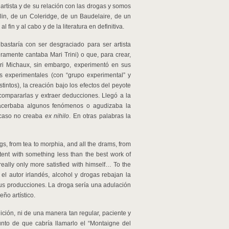
 artista y de su relación con las drogas y somos
rlin, de un Coleridge, de un Baudelaire, de un
al fin y al cabo y de la literatura en definitiva.
bastaría con ser desgraciado para ser artista
amente cantaba Mari Trini) o que, para crear,
nri Michaux, sin embargo, experimentó en sus
es experimentales (con “grupo experimental” y
tintos), la creación bajo los efectos del peyote
compararlas y extraer deducciones. Llegó a la
acerbaba algunos fenómenos o agudizaba la
 caso no creaba
ex nihilo
. En otras palabras la
s, from tea to morphia, and all the drams, from
tent with something less than the best work of
really only more satisfied with himself… To the
 el autor irlandés, alcohol y drogas rebajan la
 sus producciones. La droga sería una adulación
ño artístico.
ción, ni de una manera tan regular, paciente y
unto de que cabría llamarlo el “Montaigne del