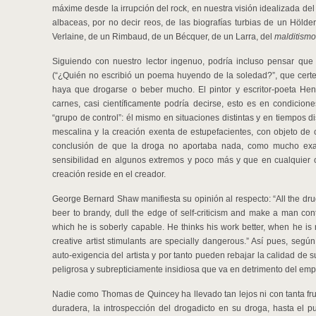
máxime desde la irrupción del rock, en nuestra visión idealizada del
albaceas, por no decir reos, de las biografías turbias de un Hölde
Verlaine, de un Rimbaud, de un Bécquer, de un Larra, del
malditismo
Siguiendo con nuestro lector ingenuo, podría incluso pensar que 
(“¿Quién no escribió un poema huyendo de la soledad?”, que certer
haya que drogarse o beber mucho. El pintor y escritor-poeta He
carnes, casi científicamente podría decirse, esto es en condicion
“grupo de control”: él mismo en situaciones distintas y en tiempos dis
mescalina y la creación exenta de estupefacientes, con objeto de 
conclusión de que la droga no aportaba nada, como mucho ex
sensibilidad en algunos extremos y poco más y que en cualquier
creación reside en el creador.
George Bernard Shaw manifiesta su opinión al respecto: “All the drug
beer to brandy, dull the edge of self-criticism and make a man con
which he is soberly capable. He thinks his work better, when he is 
creative artist stimulants are specially dangerous.” Así pues, según
auto-exigencia del artista y por tanto pueden rebajar la calidad de
peligrosa y subrepticiamente insidiosa que va en detrimento del empe
Nadie como Thomas de Quincey ha llevado tan lejos ni con tanta frui
duradera, la introspección del drogadicto en su droga, hasta el p