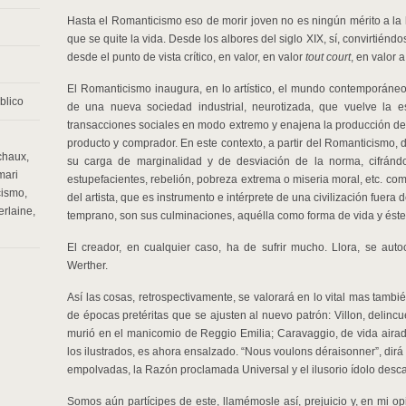
Hasta el Romanticismo eso de morir joven no es ningún mérito a la h
que se quite la vida. Desde los albores del siglo XIX, sí, convirtiénd
desde el punto de vista crítico, en valor, en valor
tout court
, en valor 
El Romanticismo inaugura, en lo artístico, el mundo contemporáneo 
blico
de una nueva sociedad industrial, neurotizada, que vuelve la e
transacciones sociales en modo extremo y enajena la producción de 
producto y comprador. En este contexto, a partir del Romanticismo,
chaux
,
su carga de marginalidad y de desviación de la norma, cifrán
mari
estupefacientes, rebelión, pobreza extrema o miseria moral, etc. co
cismo
,
del artista, que es instrumento e intérprete de una civilización fuera 
erlaine
,
temprano, son sus culminaciones, aquélla como forma de vida y ést
El creador, en cualquier caso, ha de sufrir mucho. Llora, se au
Werther.
Así las cosas, retrospectivamente, se valorará en lo vital mas tambié
de épocas pretéritas que se ajusten al nuevo patrón: Villon, delinc
murió en el manicomio de Reggio Emilia; Caravaggio, de vida airada,
los ilustrados, es ahora ensalzado. “Nous voulons déraisonner”, dirá
empolvadas, la Razón proclamada Universal y el ilusorio ídolo des
Somos aún partícipes de este, llamémosle así, prejuicio y, en mi op