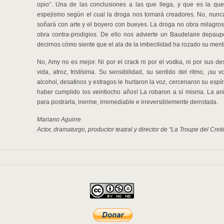
opio”. Una de las conclusiones a las que llega, y que es la que
espejismo según el cual la droga nos tornará creadores. No, nunca. 
soñará con arte y el boyero con bueyes. La droga no obra milagros
obra contra-prodigios. De ello nos advierte un Baudelaire depaupe
decirnos cómo siente que el ala de la imbecilidad ha rozado su ment
No, Amy no es mejor. Ni por el crack ni por el vodka, ni por sus de
vida, atroz, tristísima. Su sensibilidad, su sentido del ritmo, ¡su
alcohol, desatinos y estragos le hurtaron la voz, cercenaron su esp
haber cumplido los veintiocho años! La robaron a sí misma. La ani
para postrarla, inerme, irremediable e irreversiblemente derrotada.
Mariano Aguirre
Actor, dramaturgo, productor teatral y director de “La Troupe del Creti