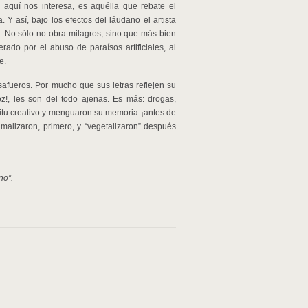
 aquí nos interesa, es aquélla que rebate el
Y así, bajo los efectos del láudano el artista
. No sólo no obra milagros, sino que más bien
rado por el abuso de paraísos artificiales, al
e.
safueros. Por mucho que sus letras reflejen su
 voz!, les son del todo ajenas. Es más: drogas,
íritu creativo y menguaron su memoria ¡antes de
malizaron, primero, y “vegetalizaron” después
no”.