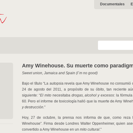
Documentales
E
Amy Winehouse. Su muerte como paradigma
Sweet union, Jamaica and Spain (I´m no good)
Bajo el título “La autopsia revela que Amy Winehouse no consumió d
24 de agosto del 2011, a propósito de su óbito, tan reciente aú
siguiente: “
El mito
necesitaba
drogas, alcohol y
excesos
: la fórmul
60. Pero el informe de toxicología halló que la muerte de Amy Wi
y
destrucción.
”
Hoy, 27 de octubre, la prensa nos informa de que, como reza l
Winehouse”. Firma desde Londres Walter Oppenheimer, quien ase
convertido a Amy Winehouse en un
mito cultural
.”