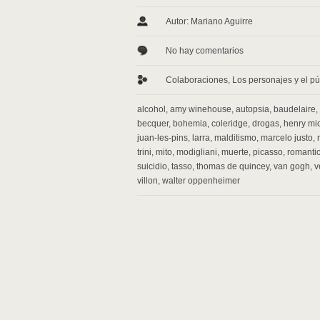
Autor: Mariano Aguirre
No hay comentarios
Colaboraciones
,
Los personajes y el pú
alcohol
,
amy winehouse
,
autopsia
,
baudelaire
,
becquer
,
bohemia
,
coleridge
,
drogas
,
henry mi
juan-les-pins
,
larra
,
malditismo
,
marcelo justo
,
trini
,
mito
,
modigliani
,
muerte
,
picasso
,
romanti
suicidio
,
tasso
,
thomas de quincey
,
van gogh
,
v
villon
,
walter oppenheimer