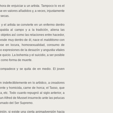
ora de enjuiciar a un artista. Tampoco lo es el
ose en valores añadidos y, a veces, injustamente
a secas.
y el artista se convierte en un enfermo dentro
spalda al campo y a la tradición, aliena las
objetos así como las relaciones entre hacedor,
 desde muy dentro de él, nace el
malditismo
con
dose en locura, homosexualidad, consumo de
mo expresiones de la desazón y angustia vitales
de quicio. La bohemia y el suicidio, a ser posible
e como forma de muerte.
tocompadece y se quita de en medio. El joven
n indefectiblemente en lo artístico, a creadores
uente y homicida, carne de horca; el Tasso, que
 etc. Todo cuanto repugnó al siglo anterior, a
 un Alfred de Musset insurrecto ante las pelucas
carnado del Ser Supremo.
inión, si existe una cierta animadversión hacia