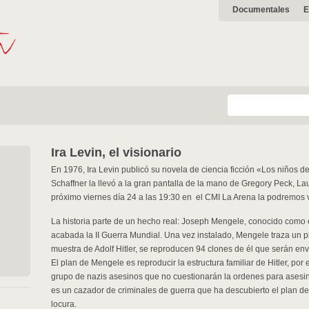
Documentales
E
Ira Levin, el visionario
En 1976, Ira Levin publicó su novela de ciencia ficción «Los niños de
Schaffner la llevó a la gran pantalla de la mano de Gregory Peck, La
próximo viernes día 24 a las 19:30 en el CMI La Arena la podremos v
La historia parte de un hecho real: Joseph Mengele, conocido como 
acabada la II Guerra Mundial. Una vez instalado, Mengele traza un pl
muestra de Adolf Hitler, se reproducen 94 clones de él que serán env
El plan de Mengele es reproducir la estructura familiar de Hitler, po
grupo de nazis asesinos que no cuestionarán la ordenes para asesin
es un cazador de criminales de guerra que ha descubierto el plan de
locura.