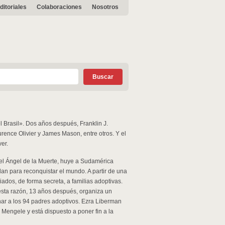
ditoriales
Colaboraciones
Nosotros
l Brasil». Dos años después, Franklin J.
urence Olivier y James Mason, entre otros. Y el
er.
el Ángel de la Muerte, huye a Sudamérica
an para reconquistar el mundo. A partir de una
iados, de forma secreta, a familias adoptivas.
r esta razón, 13 años después, organiza un
ar a los 94 padres adoptivos. Ezra Liberman
 Mengele y está dispuesto a poner fin a la