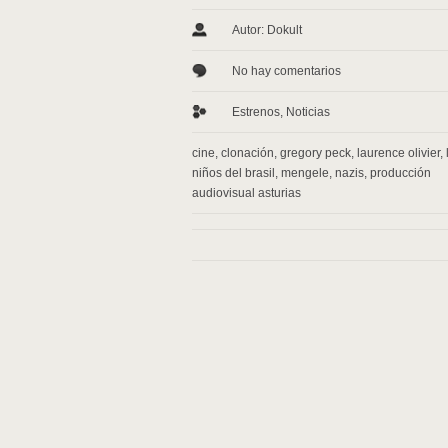
Autor: Dokult
No hay comentarios
Estrenos
,
Noticias
cine
,
clonación
,
gregory peck
,
laurence olivier
,
niños del brasil
,
mengele
,
nazis
,
producción
audiovisual asturias