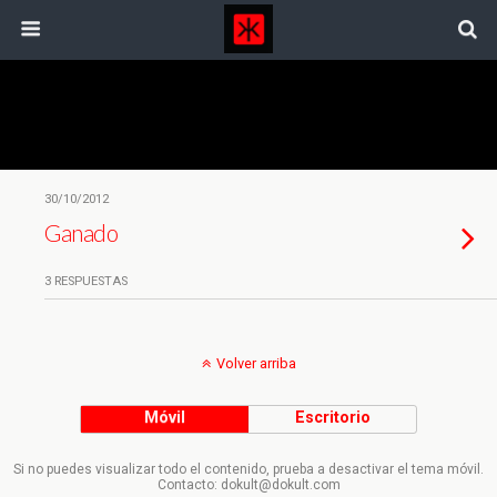
Etiquetas › Principios
30/10/2012
Ganado
3 RESPUESTAS
Volver arriba
Móvil
Escritorio
Si no puedes visualizar todo el contenido, prueba a desactivar el tema móvil.
Contacto: dokult@dokult.com