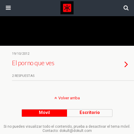
Etiquetas › Privacidad
19/10/2012
El porno que ves
2 RESPUESTAS
Volver arriba
Móvil
Escritorio
Si no puedes visualizar todo el contenido, prueba a desactivar el tema móvil.
Contacto: dokult@dokult.com