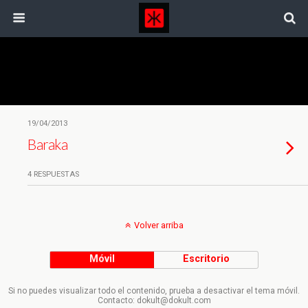
Etiquetas › Ron Fricke
19/04/2013
Baraka
4 RESPUESTAS
Volver arriba
Móvil
Escritorio
Si no puedes visualizar todo el contenido, prueba a desactivar el tema móvil.
Contacto: dokult@dokult.com