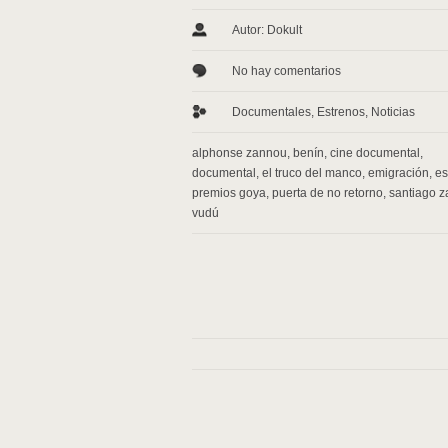
Autor: Dokult
No hay comentarios
Documentales
,
Estrenos
,
Noticias
alphonse zannou
,
benín
,
cine documental
,
documental
,
el truco del manco
,
emigración
,
es
premios goya
,
puerta de no retorno
,
santiago 
vudú