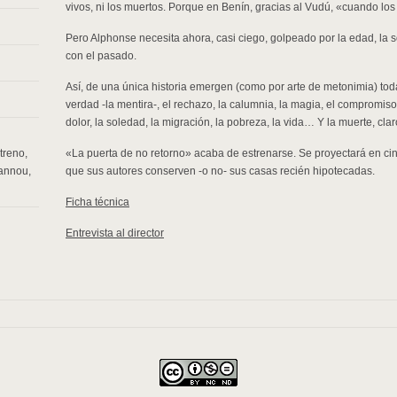
vivos, ni los muertos. Porque en Benín, gracias al Vudú, «cuando los
Pero Alphonse necesita ahora, casi ciego, golpeado por la edad, la s
con el pasado.
Así, de una única historia emergen (como por arte de metonimia) todas
verdad -la mentira-, el rechazo, la calumnia, la magia, el compromiso,
dolor, la soledad, la migración, la pobreza, la vida… Y la muerte, clar
treno
,
«La puerta de no retorno» acaba de estrenarse. Se proyectará en ci
zannou
,
que sus autores conserven -o no- sus casas recién hipotecadas.
Ficha técnica
Entrevista al director