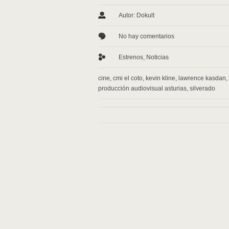
Autor: Dokult
No hay comentarios
Estrenos
,
Noticias
cine
,
cmi el coto
,
kevin kline
,
lawrence kasdan
,
producción audiovisual asturias
,
silverado