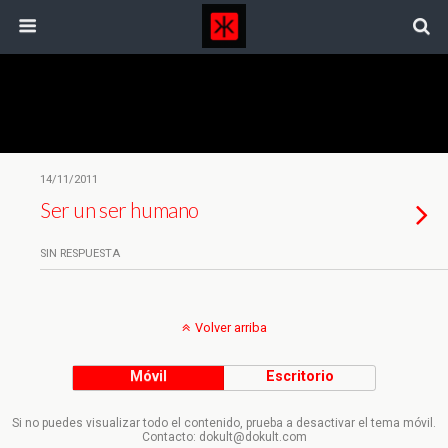
Etiquetas › Unesco
14/11/2011
Ser un ser humano
SIN RESPUESTA
Volver arriba
Móvil
Escritorio
Si no puedes visualizar todo el contenido, prueba a desactivar el tema móvil.
Contacto: dokult@dokult.com