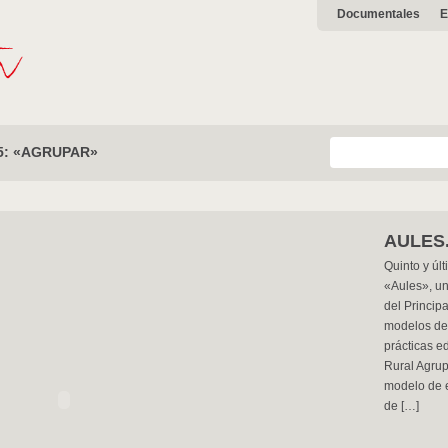
Documentales
E
 5: «AGRUPAR»
AULES.
Quinto y úl
«Aules», un
del Princip
modelos de
prácticas e
Rural Agru
modelo de e
de […]