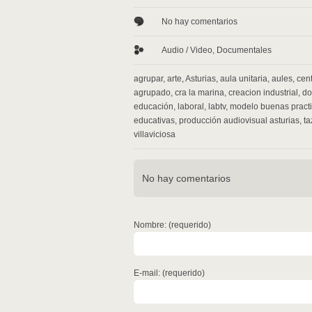
No hay comentarios
Audio / Video
,
Documentales
agrupar
,
arte
,
Asturias
,
aula unitaria
,
aules
,
cent
agrupado
,
cra la marina
,
creacion industrial
,
do
educación
,
laboral
,
labtv
,
modelo buenas pract
educativas
,
producción audiovisual asturias
,
t
villaviciosa
No hay comentarios
Nombre: (requerido)
E-mail: (requerido)