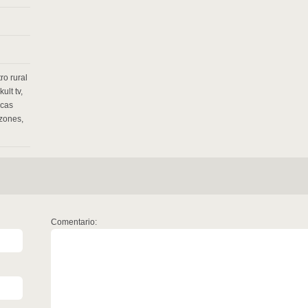
ro rural
kult tv
,
icas
azones
,
Comentario: