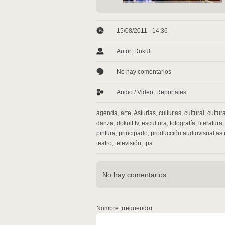
15/08/2011 - 14:36
Autor: Dokult
No hay comentarios
Audio / Video
,
Reportajes
agenda
,
arte
,
Asturias
,
cultur.as
,
cultural
,
cultur
danza
,
dokult tv
,
escultura
,
fotografía
,
literatura
pintura
,
principado
,
producción audiovisual ast
teatro
,
televisión
,
tpa
No hay comentarios
Nombre: (requerido)