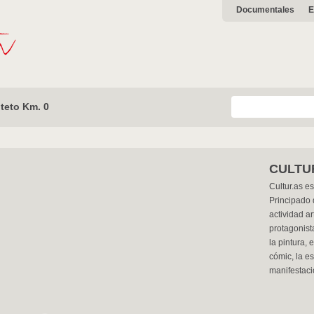
Documentales
E
teto Km. 0
CULTUR
Cultur.as es
Principado 
actividad ar
protagonist
la pintura, e
cómic, la es
manifestaci