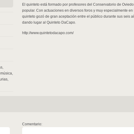
El quinteto está formado por profesores del Conservatorio de Oviedo 
popular. Con actuaciones en diversos foros y muy especialmente en 
quinteto gozó de gran aceptación entre el público durante sus seis 
dando lugar al Quinteto DaCapo.
http://www.quintetodacapo.com/
as
,
,
música
,
urias
,
Comentario: