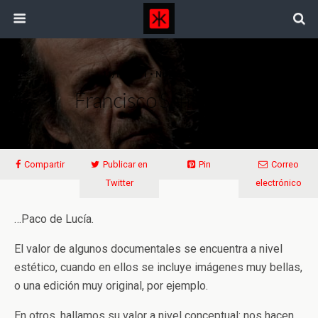
11/11/2011 • No Comments
Francisco Sánchez…
Compartir
Publicar en
Pin
Correo
Twitter
electrónico
…Paco de Lucía.
El valor de algunos documentales se encuentra a nivel
estético, cuando en ellos se incluye imágenes muy bellas,
o una edición muy original, por ejemplo.
En otros, hallamos su valor a nivel conceptual: nos hacen