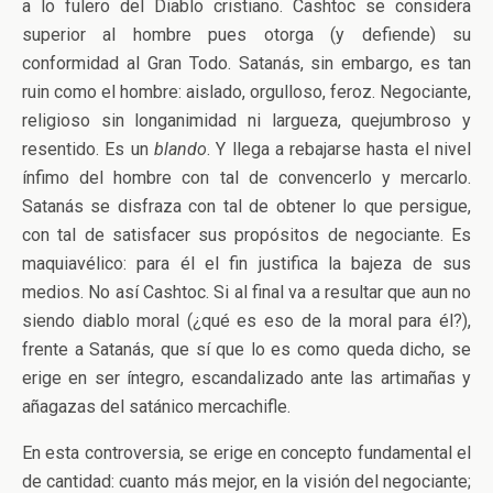
a lo fulero del Diablo cristiano. Cashtoc se considera
superior al hombre pues otorga (y defiende) su
conformidad al Gran Todo. Satanás, sin embargo, es tan
ruin como el hombre: aislado, orgulloso, feroz. Negociante,
religioso sin longanimidad ni largueza, quejumbroso y
resentido. Es un
blando
. Y llega a rebajarse hasta el nivel
ínfimo del hombre con tal de convencerlo y mercarlo.
Satanás se disfraza con tal de obtener lo que persigue,
con tal de satisfacer sus propósitos de negociante. Es
maquiavélico: para él el fin justifica la bajeza de sus
medios. No así Cashtoc. Si al final va a resultar que aun no
siendo diablo moral (¿qué es eso de la moral para él?),
frente a Satanás, que sí que lo es como queda dicho, se
erige en ser íntegro, escandalizado ante las artimañas y
añagazas del satánico mercachifle.
En esta controversia, se erige en concepto fundamental el
de cantidad: cuanto más mejor, en la visión del negociante;