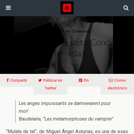
11/07/2012 • No Comments
Satanás Virgen Y Esteta, Condena A
Eternidad
Compartir
Publicar en
Pin
Correo
Twitter
electrónico
Les anges impuissants se damneraient pour
moi!
Baudelaire, “Les metamorphoses du vampire”
“Mulata de tal”, de Miguel Ángel Asturias, es una de esas