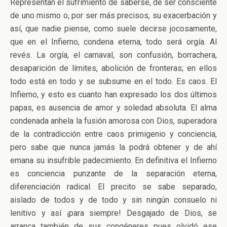
Representan el sufrimiento de saberse, de ser consciente
de uno mismo o, por ser más precisos, su exacerbación y
así, que nadie piense, como suele decirse jocosamente,
que en el Infierno, condena eterna, todo será orgía. Al
revés. La orgía, el carnaval, son confusión, borrachera,
desaparición de límites, abolición de fronteras; en ellos
todo está en todo y se subsume en el todo. Es caos. El
Infierno, y esto es cuanto han expresado los dos últimos
papas, es ausencia de amor y soledad absoluta. El alma
condenada anhela la fusión amorosa con Dios, superadora
de la contradicción entre caos primigenio y conciencia,
pero sabe que nunca jamás la podrá obtener y de ahí
emana su insufrible padecimiento. En definitiva el Infierno
es conciencia punzante de la separación eterna,
diferenciación radical. El precito se sabe separado,
aislado de todos y de todo y sin ningún consuelo ni
lenitivo y así ¡para siempre! Desgajado de Dios, se
arranca también de sus congéneres pues olvidó ese