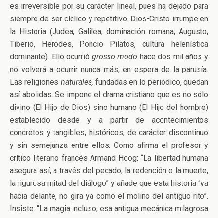
es irreversible por su carácter lineal, pues ha dejado para
siempre de ser cíclico y repetitivo. Dios-Cristo irrumpe en
la Historia (Judea, Galilea, dominación romana, Augusto,
Tiberio, Herodes, Poncio Pilatos, cultura helenística
dominante). Ello ocurrió
grosso modo
hace dos mil años y
no volverá a ocurrir nunca más, en espera de la parusía.
Las religiones
naturales,
fundadas en lo periódico, quedan
así abolidas. Se impone el drama cristiano que es no sólo
divino (El Hijo de Dios) sino humano (El Hijo del hombre)
establecido desde y a partir de acontecimientos
concretos y tangibles, históricos, de carácter discontinuo
y sin semejanza entre ellos. Como afirma el profesor y
crítico literario francés Armand Hoog: “La libertad humana
asegura así, a través del pecado, la redención o la muerte,
la rigurosa mitad del diálogo” y añade que esta historia “va
hacia delante, no gira ya como el molino del antiguo rito”.
Insiste: “La magia incluso, esa antigua mecánica milagrosa