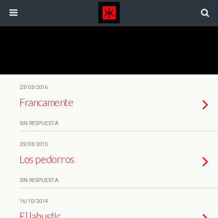
Etiquetas › Troupe Del Cretino
23/03/2016
Francamente
SIN RESPUESTA
29/03/2015
Los pedorros
SIN RESPUESTA
16/10/2014
El lahustic