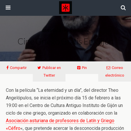
05/02/2013 • No Comments
Cine Griego Gratis En Gijón
Compartir
Publicar en
Pin
Correo
Twitter
electrónico
Con la película “La eternidad y un día”, del director Theo
Angelópulos, se inicia el próximo día 15 de febrero a las
19:00 en el Centro de Cultura Antiguo Instituto de Gijón un
ciclo de cine griego, organizado en colaboración con la
Asociación asturiana de profesores de Latín y Griego
«Céfiro
«, que pretende acercar la desconocida producción