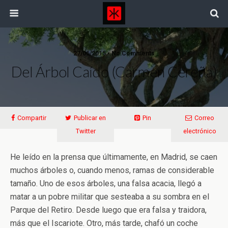
27/06/2015 • No Comments
Del Árbol Caído (Carmen Cereña)
Compartir
Publicar en
Pin
Correo
Twitter
electrónico
He leído en la prensa que últimamente, en Madrid, se caen
muchos árboles o, cuando menos, ramas de considerable
tamaño. Uno de esos árboles, una falsa acacia, llegó a
matar a un pobre militar que sesteaba a su sombra en el
Parque del Retiro. Desde luego que era falsa y traidora,
más que el Iscariote. Otro, más tarde, chafó un coche