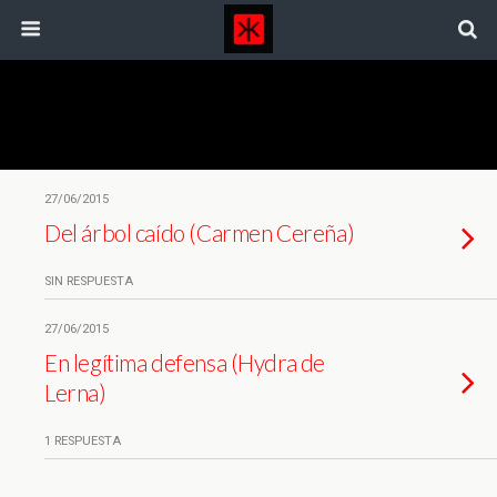
Etiquetas › Parques
27/06/2015
Del árbol caído (Carmen Cereña)
SIN RESPUESTA
27/06/2015
En legítima defensa (Hydra de
Lerna)
1 RESPUESTA